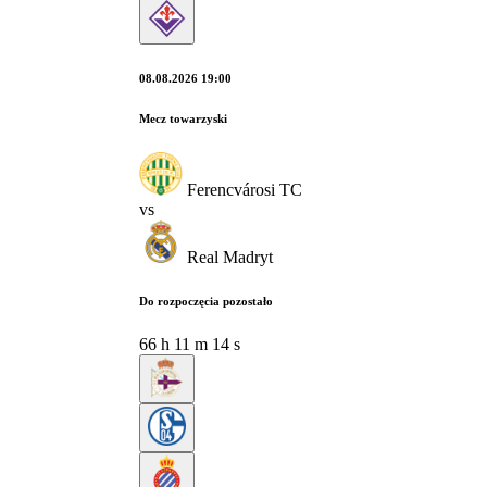
08.08.2026 19:00
Mecz towarzyski
Ferencvárosi TC
vs
Real Madryt
Do rozpoczęcia pozostało
66
h
11
m
12
s