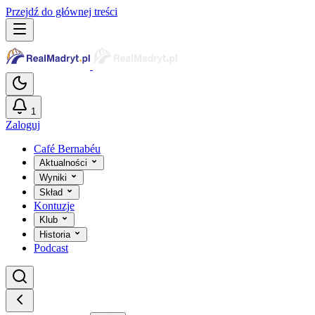
Przejdź do głównej treści
1
Zaloguj
Café Bernabéu
Aktualności
Wyniki
Skład
Kontuzje
Klub
Historia
Podcast