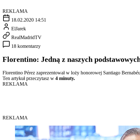
REKLAMA
18.02.2020 14:51
ElJarek
RealMadridTV
18 komentarzy
Florentino: Jedną z naszych podstawowych 
Florentino Pérez zaprezentował w loży honorowej Santiago Bernabéu
Ten artykuł przeczytasz w
4 minuty.
REKLAMA
REKLAMA