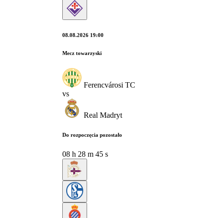
08.08.2026 19:00
Mecz towarzyski
Ferencvárosi TC
vs
Real Madryt
Do rozpoczęcia pozostało
08
h
28
m
44
s