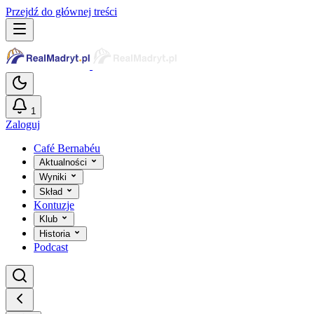
Przejdź do głównej treści
1
Zaloguj
Café Bernabéu
Aktualności
Wyniki
Skład
Kontuzje
Klub
Historia
Podcast