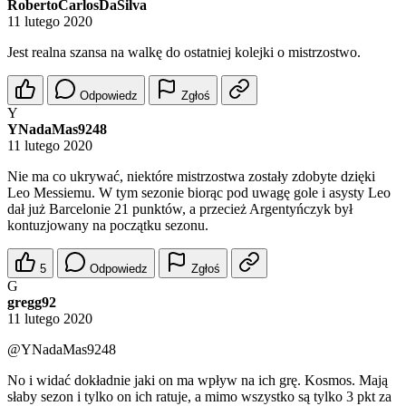
RobertoCarlosDaSilva
11 lutego 2020
Jest realna szansa na walkę do ostatniej kolejki o mistrzostwo.
Odpowiedz
Zgłoś
Y
YNadaMas9248
11 lutego 2020
Nie ma co ukrywać, niektóre mistrzostwa zostały zdobyte dzięki
Leo Messiemu. W tym sezonie biorąc pod uwagę gole i asysty Leo
dał już Barcelonie 21 punktów, a przecież Argentyńczyk był
kontuzjowany na początku sezonu.
5
Odpowiedz
Zgłoś
G
gregg92
11 lutego 2020
@YNadaMas9248
No i widać dokładnie jaki on ma wpływ na ich grę. Kosmos. Mają
słaby sezon i tylko on ich ratuje, a mimo wszystko są tylko 3 pkt za