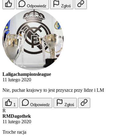
Odpowiedz
Zgłoś
Laligachampionsleague
11 lutego 2020
Nie, puchar krajowy to jest przyszcz przy lidze i LM
1
Odpowiedz
Zgłoś
R
RMDagothek
11 lutego 2020
Troche racja