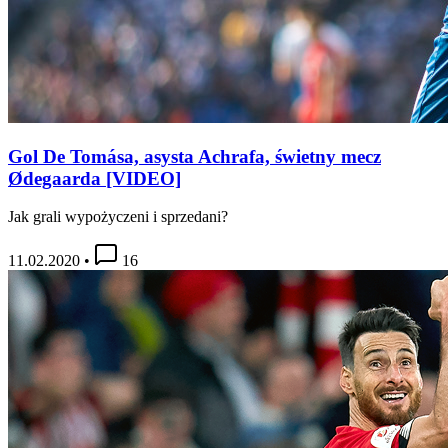
Gol De Tomása, asysta Achrafa, świetny mecz
Ødegaarda [VIDEO]
Jak grali wypożyczeni i sprzedani?
11.02.2020
•
16