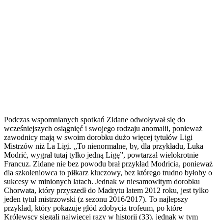
Podczas wspomnianych spotkań Zidane odwoływał się do
wcześniejszych osiągnięć i swojego rodzaju anomalii, ponieważ
zawodnicy mają w swoim dorobku dużo więcej tytułów Ligi
Mistrzów niż La Ligi. „To nienormalne, by, dla przykładu, Luka
Modrić, wygrał tutaj tylko jedną Ligę”, powtarzał wielokrotnie
Francuz. Zidane nie bez powodu brał przykład Modricia, ponieważ
dla szkoleniowca to piłkarz kluczowy, bez którego trudno byłoby o
sukcesy w minionych latach. Jednak w niesamowitym dorobku
Chorwata, który przyszedł do Madrytu latem 2012 roku, jest tylko
jeden tytuł mistrzowski (z sezonu 2016/2017). To najlepszy
przykład, który pokazuje głód zdobycia trofeum, po które
Królewscy sięgali najwięcej razy w historii (33), jednak w tym