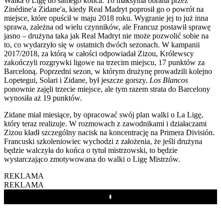
Walka o Ligę do samego końca. To maksyma obrana przez
Zinédine'a Zidane'a, kiedy Real Madryt poprosił go o powrót na
miejsce, które opuścił w maju 2018 roku. Wygranie jej to już inna
sprawa, zależna od wielu czynników, ale Francuz postawił sprawę
jasno – drużyna taka jak Real Madryt nie może pozwolić sobie na
to, co wydarzyło się w ostatnich dwóch sezonach. W kampanii
2017/2018, za którą w całości odpowiadał Zizou, Królewscy
zakończyli rozgrywki ligowe na trzecim miejscu, 17 punktów za
Barceloną. Poprzedni sezon, w którym drużynę prowadzili kolejno
Lopetegui, Solari i Zidane, był jeszcze gorszy.
Los Blancos
ponownie zajęli trzecie miejsce, ale tym razem strata do Barcelony
wynosiła aż 19 punktów.
Zidane miał miesiące, by opracować swój plan walki o La Ligę,
który teraz realizuje. W rozmowach z zawodnikami i działaczami
Zizou kładł szczególny nacisk na koncentrację na Primera División.
Francuski szkoleniowiec wychodzi z założenia, że jeśli drużyna
będzie walczyła do końca o tytuł mistrzowski, to będzie
wystarczająco zmotywowana do walki o Ligę Mistrzów.
REKLAMA
REKLAMA
Play