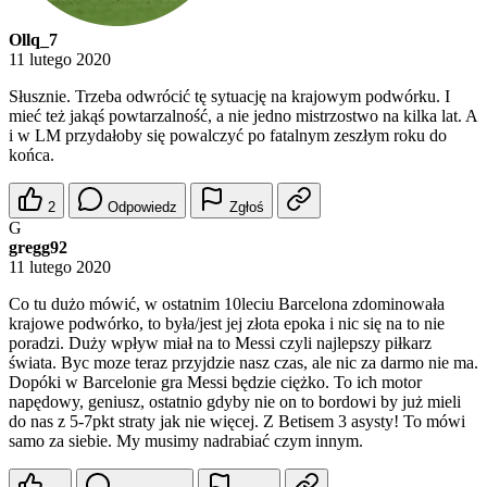
Ollq_7
11 lutego 2020
Słusznie. Trzeba odwrócić tę sytuację na krajowym podwórku. I
mieć też jakąś powtarzalność, a nie jedno mistrzostwo na kilka lat. A
i w LM przydałoby się powalczyć po fatalnym zeszłym roku do
końca.
2
Odpowiedz
Zgłoś
G
gregg92
11 lutego 2020
Co tu dużo mówić, w ostatnim 10leciu Barcelona zdominowała
krajowe podwórko, to była/jest jej złota epoka i nic się na to nie
poradzi. Duży wpływ miał na to Messi czyli najlepszy piłkarz
świata. Byc moze teraz przyjdzie nasz czas, ale nic za darmo nie ma.
Dopóki w Barcelonie gra Messi będzie ciężko. To ich motor
napędowy, geniusz, ostatnio gdyby nie on to bordowi by już mieli
do nas z 5-7pkt straty jak nie więcej. Z Betisem 3 asysty! To mówi
samo za siebie. My musimy nadrabiać czym innym.