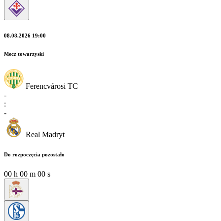
08.08.2026 19:00
Mecz towarzyski
Ferencvárosi TC
-
:
-
Real Madryt
Do rozpoczęcia pozostało
00
h
00
m
00
s