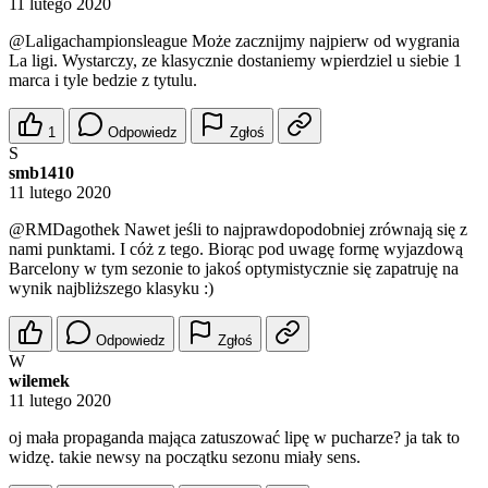
11 lutego 2020
@Laligachampionsleague
Może zacznijmy najpierw od wygrania
La ligi. Wystarczy, ze klasycznie dostaniemy wpierdziel u siebie 1
marca i tyle bedzie z tytulu.
1
Odpowiedz
Zgłoś
S
smb1410
11 lutego 2020
@RMDagothek
Nawet jeśli to najprawdopodobniej zrównają się z
nami punktami. I cóż z tego. Biorąc pod uwagę formę wyjazdową
Barcelony w tym sezonie to jakoś optymistycznie się zapatruję na
wynik najbliższego klasyku :)
Odpowiedz
Zgłoś
W
wilemek
11 lutego 2020
oj mała propaganda mająca zatuszować lipę w pucharze? ja tak to
widzę. takie newsy na początku sezonu miały sens.