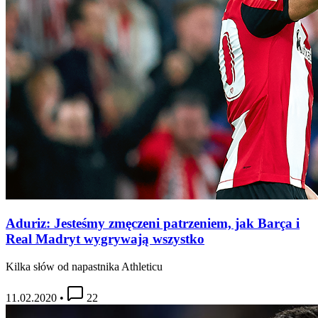
Aduriz: Jesteśmy zmęczeni patrzeniem, jak Barça i
Real Madryt wygrywają wszystko
Kilka słów od napastnika Athleticu
11.02.2020
•
22