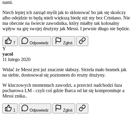
nami.
Niech lepiej ich zarząd myśli jak to sklonować bo jak się skończy
albo odejdzie to będą mieli większą biedę niż my bez Cristiano. Nie
ma obecnie na świecie zawodnika, który miałby tak kolosalny
wpływ na grę swojej drużyny jak Messi. I pewnie długo nie będzie.
7
Odpowiedz
Zgłoś
Y
yacol
11 lutego 2020
Widać że Messi jest już znacznie słabszy. Strzela mało bramek jak
na siebie, dostosował się poziomem do reszty drużyny.
W kluczowych momentach zawodzi, a przecież nadchodzi faza
pucharowa LM - czyli coś gdzie Barca od lat się kompromituje a
Messi znika..
1
Odpowiedz
Zgłoś