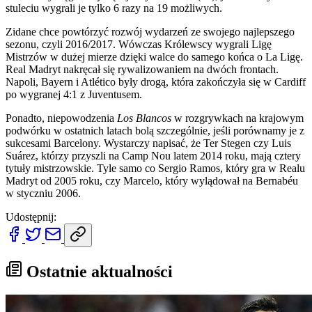
stuleciu wygrali je tylko 6 razy na 19 możliwych.
Zidane chce powtórzyć rozwój wydarzeń ze swojego najlepszego
sezonu, czyli 2016/2017. Wówczas Królewscy wygrali Ligę
Mistrzów w dużej mierze dzięki walce do samego końca o La Ligę.
Real Madryt nakręcał się rywalizowaniem na dwóch frontach.
Napoli, Bayern i Atlético były drogą, która zakończyła się w Cardiff
po wygranej 4:1 z Juventusem.
Ponadto, niepowodzenia
Los Blancos
w rozgrywkach na krajowym
podwórku w ostatnich latach bolą szczególnie, jeśli porównamy je z
sukcesami Barcelony. Wystarczy napisać, że Ter Stegen czy Luis
Suárez, którzy przyszli na Camp Nou latem 2014 roku, mają cztery
tytuły mistrzowskie. Tyle samo co Sergio Ramos, który gra w Realu
Madryt od 2005 roku, czy Marcelo, który wylądował na Bernabéu
w styczniu 2006.
Udostępnij:
Ostatnie aktualności