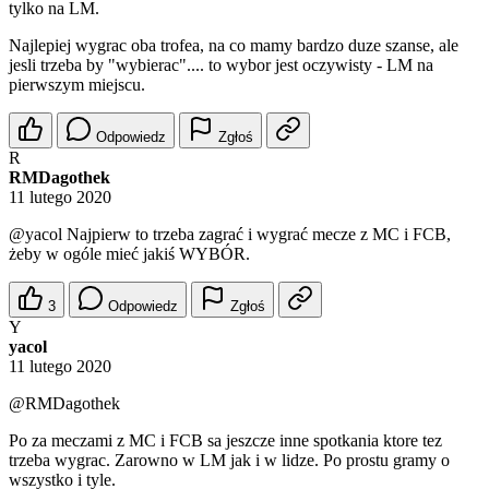
tylko na LM.
Najlepiej wygrac oba trofea, na co mamy bardzo duze szanse, ale
jesli trzeba by "wybierac".... to wybor jest oczywisty - LM na
pierwszym miejscu.
Odpowiedz
Zgłoś
R
RMDagothek
11 lutego 2020
@yacol
Najpierw to trzeba zagrać i wygrać mecze z MC i FCB,
żeby w ogóle mieć jakiś WYBÓR.
3
Odpowiedz
Zgłoś
Y
yacol
11 lutego 2020
@RMDagothek
Po za meczami z MC i FCB sa jeszcze inne spotkania ktore tez
trzeba wygrac. Zarowno w LM jak i w lidze. Po prostu gramy o
wszystko i tyle.