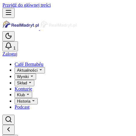
Przejdź do głównej treści
1
Zaloguj
Café Bernabéu
Aktualności
Wyniki
Skład
Kontuzje
Klub
Historia
Podcast