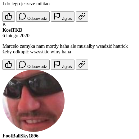
I do tego jeszcze militao
Odpowiedz
Zgłoś
K
KosiTKD
6 lutego 2020
Marcelo zamyka nam mordy haha ale musiałby wsadzić hattrick
żeby odkupić wszystkie winy haha
Odpowiedz
Zgłoś
FootBallSky1896