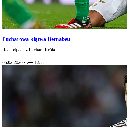
Pucharowa klątwa Bernabéu
Real odpada z Pucharu Króla
06.02.2020
•
1233