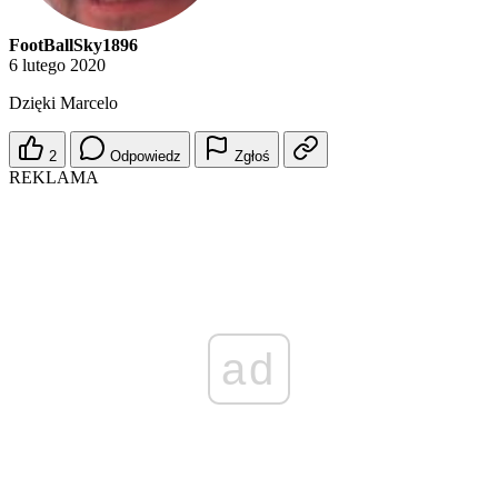
FootBallSky1896
6 lutego 2020
Dzięki Marcelo
2
Odpowiedz
Zgłoś
REKLAMA
ad