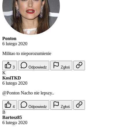
Ponton
6 lutego 2020
Militao to nieporozumienie
3
Odpowiedz
Zgłoś
K
KosiTKD
6 lutego 2020
@Ponton
Nacho nie lepszy..
4
Odpowiedz
Zgłoś
B
Bartosz85
6 lutego 2020