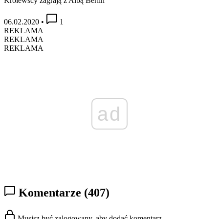
Królewscy zagrają z Albą Berlin
06.02.2020
•
1
REKLAMA
REKLAMA
REKLAMA
ad
Komentarze
(407)
Musisz być zalogowany, aby dodać komentarz.