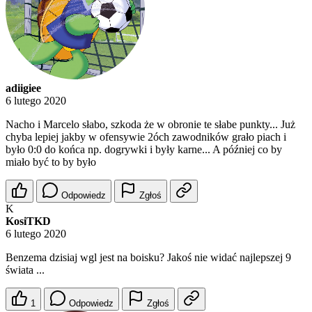
adiigiee
6 lutego 2020
Nacho i Marcelo słabo, szkoda że w obronie te słabe punkty... Już
chyba lepiej jakby w ofensywie 2óch zawodników grało piach i
było 0:0 do końca np. dogrywki i były karne... A później co by
miało być to by było
Odpowiedz
Zgłoś
K
KosiTKD
6 lutego 2020
Benzema dzisiaj wgl jest na boisku? Jakoś nie widać najlepszej 9
świata ...
1
Odpowiedz
Zgłoś