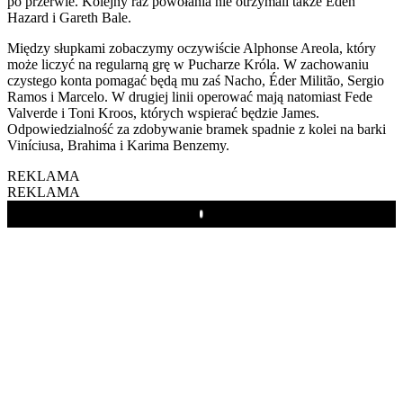
po przerwie. Kolejny raz powołania nie otrzymali także Eden
Hazard i Gareth Bale.
Między słupkami zobaczymy oczywiście Alphonse Areola, który
może liczyć na regularną grę w Pucharze Króla. W zachowaniu
czystego konta pomagać będą mu zaś Nacho, Éder Militão, Sergio
Ramos i Marcelo. W drugiej linii operować mają natomiast Fede
Valverde i Toni Kroos, których wspierać będzie James.
Odpowiedzialność za zdobywanie bramek spadnie z kolei na barki
Viníciusa, Brahima i Karima Benzemy.
REKLAMA
REKLAMA
Play