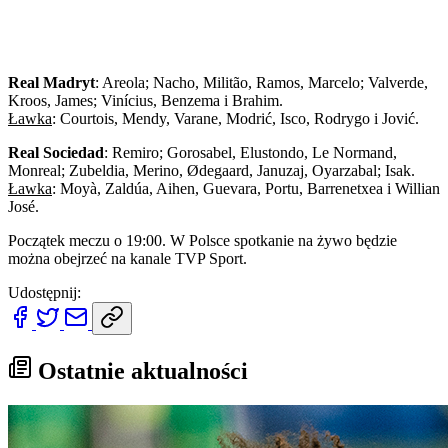
Real Madryt
: Areola; Nacho, Militão, Ramos, Marcelo; Valverde,
Kroos, James; Vinícius, Benzema i Brahim.
Ławka
: Courtois, Mendy, Varane, Modrić, Isco, Rodrygo i Jović.
Real Sociedad
: Remiro; Gorosabel, Elustondo, Le Normand,
Monreal; Zubeldia, Merino, Ødegaard, Januzaj, Oyarzabal; Isak.
Ławka
: Moyà, Zaldúa, Aihen, Guevara, Portu, Barrenetxea i Willian
José.
Początek meczu o 19:00. W Polsce spotkanie na żywo będzie
można obejrzeć na kanale TVP Sport.
Udostępnij:
Ostatnie aktualności