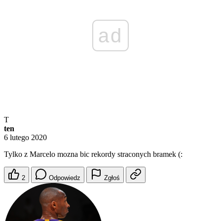
ad
T
ten
6 lutego 2020
Tylko z Marcelo mozna bic rekordy straconych bramek (:
2
Odpowiedz
Zgłoś