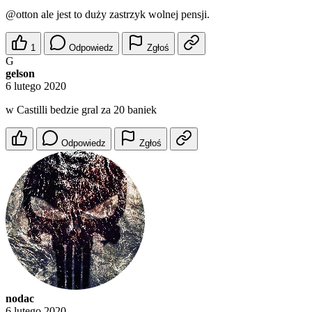
@otton
ale jest to duży zastrzyk wolnej pensji.
1
Odpowiedz
Zgłoś
G
gelson
6 lutego 2020
w Castilli bedzie gral za 20 baniek
Odpowiedz
Zgłoś
nodac
6 lutego 2020