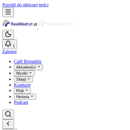
Przejdź do głównej treści
1
Zaloguj
Café Bernabéu
Aktualności
Wyniki
Skład
Kontuzje
Klub
Historia
Podcast