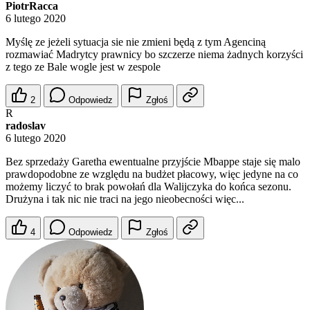
PiotrRacca
6 lutego 2020
Myślę ze jeżeli sytuacja sie nie zmieni będą z tym Agenciną
rozmawiać Madrytcy prawnicy bo szczerze niema żadnych korzyści
z tego ze Bale wogle jest w zespole
2
Odpowiedz
Zgłoś
R
radoslav
6 lutego 2020
Bez sprzedaży Garetha ewentualne przyjście Mbappe staje się malo
prawdopodobne ze względu na budżet płacowy, więc jedyne na co
możemy liczyć to brak powołań dla Walijczyka do końca sezonu.
Drużyna i tak nic nie traci na jego nieobecności więc...
4
Odpowiedz
Zgłoś