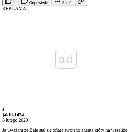
1
Odpowiedz
Zgłoś
REKLAMA
ad
J
jakbis1434
6 lutego 2020
Ja uważam że Bale stał się ofiarą swojego agenta który na wszelkie