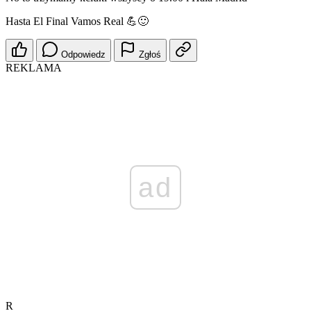
Hasta El Final Vamos Real 💪🙂
Odpowiedz
Zgłoś
REKLAMA
ad
R