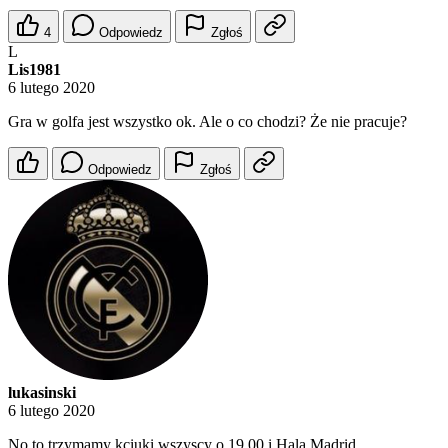
4
Odpowiedz
Zgłoś
L
Lis1981
6 lutego 2020
Gra w golfa jest wszystko ok. Ale o co chodzi? Że nie pracuje?
Odpowiedz
Zgłoś
lukasinski
6 lutego 2020
No to trzymamy kciuki wszyscy o 19.00 i Hala Madrid