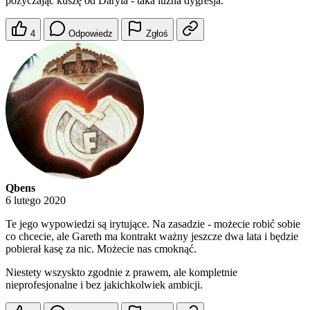
pożyczając kuszę od Daryla - taka luźna dygresja.
4
Odpowiedz
Zgłoś
Qbens
6 lutego 2020
Te jego wypowiedzi są irytujące. Na zasadzie - możecie robić sobie
co chcecie, ale Gareth ma kontrakt ważny jeszcze dwa lata i będzie
pobierał kasę za nic. Możecie nas cmoknąć.
Niestety wszyskto zgodnie z prawem, ale kompletnie
nieprofesjonalne i bez jakichkolwiek ambicji.