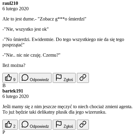
raul210
6 lutego 2020
Ale to jest durne.- "Zobacz g***o śmierdzi"
-"Nie, wszystko jest ok"
-"No śmierdzi. Ewidentnie. Do tego wszystkiego nie da się tego
posprzątać"
-"Nie.. nic nie czuję. Czemu?"
Ileż można?
9
Odpowiedz
Zgłoś
B
bartek191
6 lutego 2020
Jeśli mamy się z nim jeszcze męczyć to niech chociaż zmieni agenta.
To już będzie taki delikatny plusik dla jego wizerunku.
2
Odpowiedz
Zgłoś
P