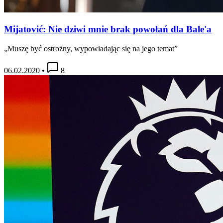
Mijatović: Nie dziwi mnie brak powołań dla Bale'a
„Muszę być ostrożny, wypowiadając się na jego temat”
06.02.2020
•
8