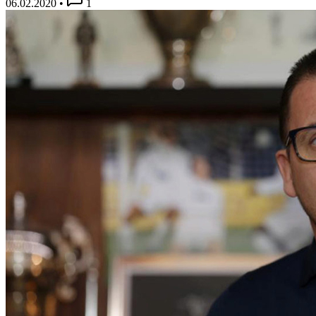
06.02.2020
•
1