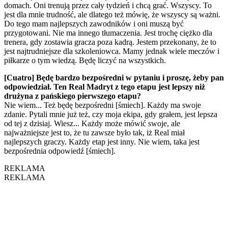
domach. Oni trenują przez cały tydzień i chcą grać. Wszyscy. To
jest dla mnie trudność, ale dlatego też mówię, że wszyscy są ważni.
Do tego mam najlepszych zawodników i oni muszą być
przygotowani. Nie ma innego tłumaczenia. Jest trochę ciężko dla
trenera, gdy zostawia gracza poza kadrą. Jestem przekonany, że to
jest najtrudniejsze dla szkoleniowca. Mamy jednak wiele meczów i
piłkarze o tym wiedzą. Będę liczyć na wszystkich.
[Cuatro] Będę bardzo bezpośredni w pytaniu i proszę, żeby pan
odpowiedział. Ten Real Madryt z tego etapu jest lepszy niż
drużyna z pańskiego pierwszego etapu?
Nie wiem... Też będę bezpośredni [śmiech]. Każdy ma swoje
zdanie. Pytali mnie już też, czy moja ekipa, gdy grałem, jest lepsza
od tej z dzisiaj. Wiesz... Każdy może mówić swoje, ale
najważniejsze jest to, że tu zawsze było tak, iż Real miał
najlepszych graczy. Każdy etap jest inny. Nie wiem, taka jest
bezpośrednia odpowiedź [śmiech].
REKLAMA
REKLAMA