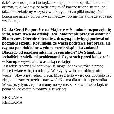
dzień, w sensie jutro i to będzie kompletnie inne spotkanie dla obu
drużyn, tyle. Wiemy, że będziemy mieć bardzo trudne starcie, oni
także i oczekujemy wszyscy wielkiego meczu piłki nożnej. Na
końcu nie należy porównywać meczów, bo nie mają one ze sobą nic
wspólnego.
[Onda Cero] Po porażce na Majorce w Stambule rozpoczęła się
seria, która trwa do dzisiaj: Real Madryt nie przegrał ostatnich
20 meczów. Obecnie zbieracie z drużyną najwięcej pochwał od
początku sezonu. Rozumiem, że waszą podstawą jest praca, ale
czy ma pan dokładne wytłumaczenie skąd taka zmiana?
Dlaczego od października nie przegraliście? Do Stambułu
jechaliście z wielkimi problemami. Czy strach przed katastrofą
w Europie wywołał u was taką reakcję?
Jest wiele rzeczy i składników. Ja mogę jednak wyróżnić pracę.
Pracę i wiarę w to, co robimy. Wierzymy w to, co robimy, nic
więcej. Słowo jest jedno: praca. Może z tego wyjść coś dobrego czy
złego, ale zawsze trzeba pracować. Nie ma dla nas innego środka.
Wiesz przy tym, że jutro mamy nowy mecz i znowu trzeba będzie
pokazać, co ostatnio robimy. Nic więcej.
REKLAMA
REKLAMA