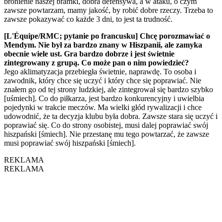
bronienie naszej bramki, dobra defensywa, a w ataku, o czym
zawsze powtarzam, mamy jakość, by robić dobre rzeczy. Trzeba to
zawsze pokazywać co każde 3 dni, to jest ta trudność.
[L'Équipe/RMC; pytanie po francusku] Chcę porozmawiać o
Mendym. Nie był za bardzo znany w Hiszpanii, ale zamyka
obecnie wiele ust. Gra bardzo dobrze i jest świetnie
zintegrowany z grupą. Co może pan o nim powiedzieć?
Jego aklimatyzacja przebiegła świetnie, naprawdę. To osoba i
zawodnik, który chce się uczyć i który chce się poprawiać. Nie
znałem go od tej strony ludzkiej, ale zintegrował się bardzo szybko
[uśmiech]. Co do piłkarza, jest bardzo konkurencyjny i uwielbia
pojedynki w trakcie meczów. Ma wielki głód rywalizacji i chce
udowodnić, że ta decyzja klubu była dobra. Zawsze stara się uczyć i
poprawiać się. Co do strony osobistej, musi dalej poprawiać swój
hiszpański [śmiech]. Nie przestanę mu tego powtarzać, że zawsze
musi poprawiać swój hiszpański [śmiech].
REKLAMA
REKLAMA