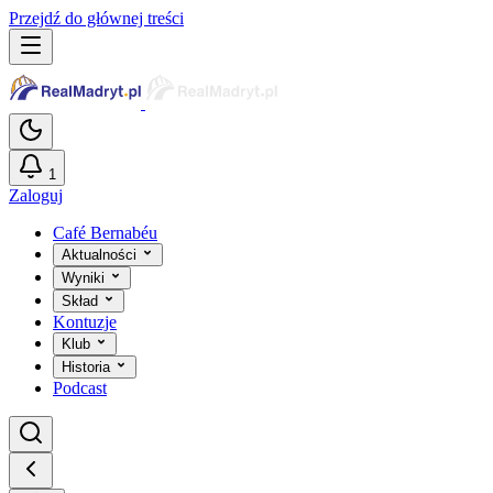
Przejdź do głównej treści
1
Zaloguj
Café Bernabéu
Aktualności
Wyniki
Skład
Kontuzje
Klub
Historia
Podcast