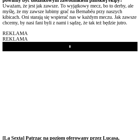
powinny być dodatkowym zawodnikiem pańskiej ekipy?
Uważam, że jest jak zawsze. To wyjątkowy mecz, bo to derby, ale
myślę, że my zawsze lubimy grać na Bernabéu przy naszych
kibicach. Oni starają się wspierać nas w każdym meczu. Jak zawsze
chcemy, by nasi fani byli z nami i sądzę, że tak też będzie jutro.
REKLAMA
REKLAMA
Play
[La Sexta] Patrząc na poziom oferowany przez Lucasa,