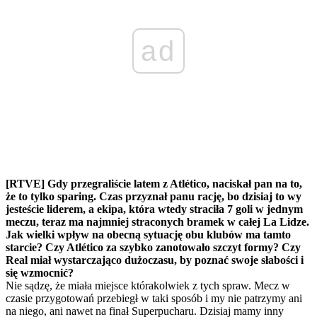
ad
[RTVE] Gdy przegraliście latem z Atlético, naciskał pan na to,
że to tylko sparing. Czas przyznał panu rację, bo dzisiaj to wy
jesteście liderem, a ekipa, która wtedy straciła 7 goli w jednym
meczu, teraz ma najmniej straconych bramek w całej La Lidze.
Jak wielki wpływ na obecną sytuację obu klubów ma tamto
starcie? Czy Atlético za szybko zanotowało szczyt formy? Czy
Real miał wystarczająco dużo
czasu, by poznać swoje słabości i
się wzmocnić?
Nie sądzę, że miała miejsce którakolwiek z tych spraw. Mecz w
czasie przygotowań przebiegł w taki sposób i my nie patrzymy ani
na niego, ani nawet na finał Superpucharu. Dzisiaj mamy inny