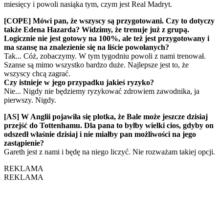
miesięcy i powoli nasiąka tym, czym jest Real Madryt.
[COPE] Mówi pan, że wszyscy są przygotowani. Czy to dotyczy
także Edena Hazarda? Widzimy, że trenuje już z grupą.
Logicznie nie jest gotowy na 100%, ale też jest przygotowany i
ma szansę na znalezienie się na liście powołanych?
Tak... Cóż, zobaczymy. W tym tygodniu powoli z nami trenował.
Szanse są mimo wszystko bardzo duże. Najlepsze jest to, że
wszyscy chcą zagrać.
Czy istnieje w jego przypadku jakieś ryzyko?
Nie... Nigdy nie będziemy ryzykować zdrowiem zawodnika, ja
pierwszy. Nigdy.
[AS] W Anglii pojawiła się plotka, że Bale może jeszcze dzisiaj
przejść do Tottenhamu. Dla pana to byłby wielki cios, gdyby on
odszedł właśnie dzisiaj i nie miałby pan możliwości na jego
zastąpienie?
Gareth jest z nami i będę na niego liczyć. Nie rozważam takiej opcji.
REKLAMA
REKLAMA