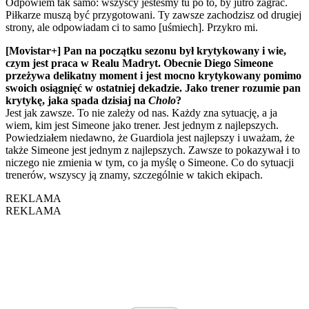
Odpowiem tak samo: wszyscy jesteśmy tu po to, by jutro zagrać.
Piłkarze muszą być przygotowani. Ty zawsze zachodzisz od drugiej
strony, ale odpowiadam ci to samo [uśmiech]. Przykro mi.
[Movistar+] Pan na początku sezonu był krytykowany i wie,
czym jest praca w Realu Madryt. Obecnie Diego Simeone
przeżywa delikatny moment i jest mocno krytykowany pomimo
swoich osiągnięć w ostatniej dekadzie. Jako trener rozumie pan
krytykę, jaka spada dzisiaj na
Cholo
?
Jest jak zawsze. To nie zależy od nas. Każdy zna sytuację, a ja
wiem, kim jest Simeone jako trener. Jest jednym z najlepszych.
Powiedziałem niedawno, że Guardiola jest najlepszy i uważam, że
także Simeone jest jednym z najlepszych. Zawsze to pokazywał i to
niczego nie zmienia w tym, co ja myślę o Simeone. Co do sytuacji
trenerów, wszyscy ją znamy, szczególnie w takich ekipach.
REKLAMA
REKLAMA