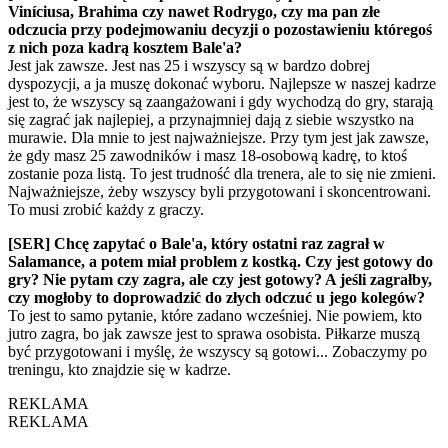
Viníciusa, Brahima czy nawet Rodrygo, czy ma pan złe
odczucia przy podejmowaniu decyzji o pozostawieniu któregoś
z nich poza kadrą kosztem Bale'a?
Jest jak zawsze. Jest nas 25 i wszyscy są w bardzo dobrej
dyspozycji, a ja muszę dokonać wyboru. Najlepsze w naszej kadrze
jest to, że wszyscy są zaangażowani i gdy wychodzą do gry, starają
się zagrać jak najlepiej, a przynajmniej dają z siebie wszystko na
murawie. Dla mnie to jest najważniejsze. Przy tym jest jak zawsze,
że gdy masz 25 zawodników i masz 18-osobową kadrę, to ktoś
zostanie poza listą. To jest trudność dla trenera, ale to się nie zmieni.
Najważniejsze, żeby wszyscy byli przygotowani i skoncentrowani.
To musi zrobić każdy z graczy.
[SER] Chcę zapytać o Bale'a, który ostatni raz zagrał w
Salamance, a potem miał problem z kostką. Czy jest gotowy do
gry? Nie pytam czy zagra, ale czy jest gotowy? A jeśli zagrałby,
czy mogłoby to doprowadzić do złych odczuć u jego kolegów?
To jest to samo pytanie, które zadano wcześniej. Nie powiem, kto
jutro zagra, bo jak zawsze jest to sprawa osobista. Piłkarze muszą
być przygotowani i myślę, że wszyscy są gotowi... Zobaczymy po
treningu, kto znajdzie się w kadrze.
REKLAMA
REKLAMA