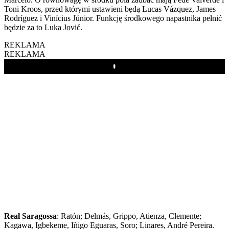
Toni Kroos, przed którymi ustawieni będą Lucas Vázquez, James
Rodríguez i Vinícius Júnior. Funkcję środkowego napastnika pełnić
będzie za to Luka Jović.
REKLAMA
REKLAMA
Play
Real Saragossa
: Ratón; Delmás, Grippo, Atienza, Clemente;
Kagawa, Igbekeme, Iñigo Eguaras, Soro; Linares, André Pereira.