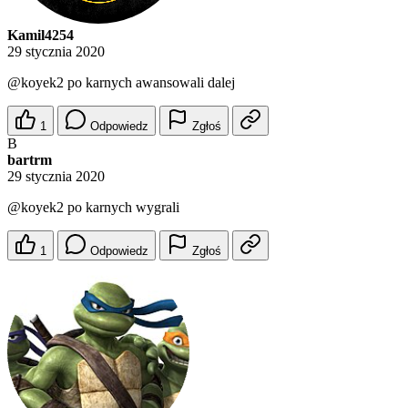
Kamil4254
29 stycznia 2020
@koyek2
po karnych awansowali dalej
1
Odpowiedz
Zgłoś
B
bartrm
29 stycznia 2020
@koyek2
po karnych wygrali
1
Odpowiedz
Zgłoś