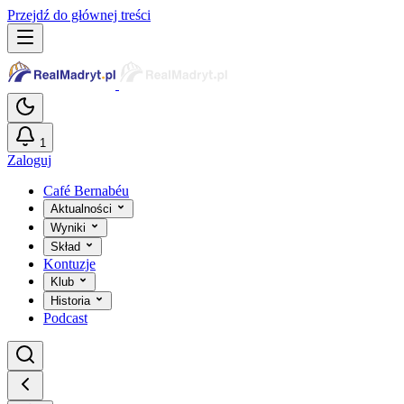
Przejdź do głównej treści
1
Zaloguj
Café Bernabéu
Aktualności
Wyniki
Skład
Kontuzje
Klub
Historia
Podcast