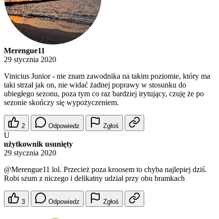
Merengue11
29 stycznia 2020
Vinicius Junior - nie znam zawodnika na takim poziomie, który ma
taki strzał jak on, nie widać żadnej poprawy w stosunku do
ubiegłego sezonu, poza tym co raz bardziej irytujący, czuję że po
sezonie skończy się wypożyczeniem.
2
Odpowiedz
Zgłoś
U
użytkownik usunięty
29 stycznia 2020
@Merengue11
lol. Przecież poza kroosem to chyba najlepiej dziś.
Robi szum z niczego i delikatny udział przy obu bramkach
3
Odpowiedz
Zgłoś