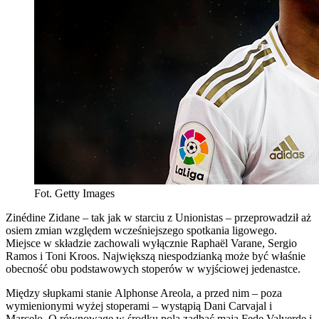
Fot. Getty Images
Zinédine Zidane – tak jak w starciu z Unionistas – przeprowadził aż
osiem zmian względem wcześniejszego spotkania ligowego.
Miejsce w składzie zachowali wyłącznie Raphaël Varane, Sergio
Ramos i Toni Kroos. Największą niespodzianką może być właśnie
obecność obu podstawowych stoperów w wyjściowej jedenastce.
Między słupkami stanie Alphonse Areola, a przed nim – poza
wymienionymi wyżej stoperami – wystąpią Dani Carvajal i
Marcelo. O równowagę w środku pola zadbać mają Fede Valverde i