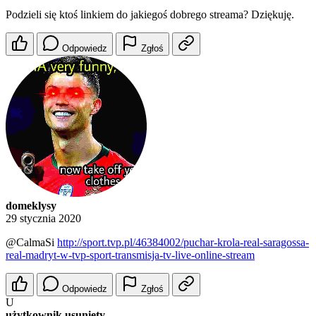
Podzieli się ktoś linkiem do jakiegoś dobrego streama? Dziękuję.
Odpowiedz
Zgłoś
domeklysy
29 stycznia 2020
@CalmaSi
http://sport.tvp.pl/46384002/puchar-krola-real-saragossa-
real-madryt-w-tvp-sport-transmisja-tv-live-online-stream
Odpowiedz
Zgłoś
U
użytkownik usunięty