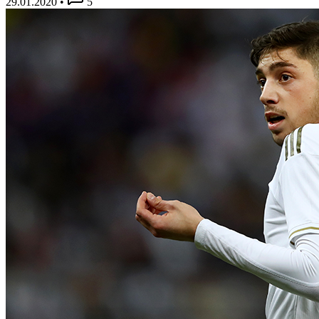
29.01.2020
•
5