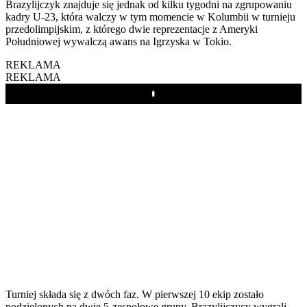
Brazylijczyk znajduje się jednak od kilku tygodni na zgrupowaniu
kadry U-23, która walczy w tym momencie w Kolumbii w turnieju
przedolimpijskim, z którego dwie reprezentacje z Ameryki
Południowej wywalczą awans na Igrzyska w Tokio.
REKLAMA
REKLAMA
Play
Turniej składa się z dwóch faz. W pierwszej 10 ekip zostało
podzielonych na dwie 5-zespołowe grupy. Brazylijczycy wygrali