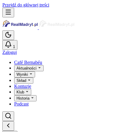
Przejdź do głównej treści
1
Zaloguj
Café Bernabéu
Aktualności
Wyniki
Skład
Kontuzje
Klub
Historia
Podcast