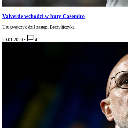
Valverde wchodzi w buty Casemiro
Urugwajczyk dziś zastąpi Brazylijczyka
29.01.2020
•
4