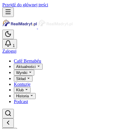
Przejdź do głównej treści
1
Zaloguj
Café Bernabéu
Aktualności
Wyniki
Skład
Kontuzje
Klub
Historia
Podcast