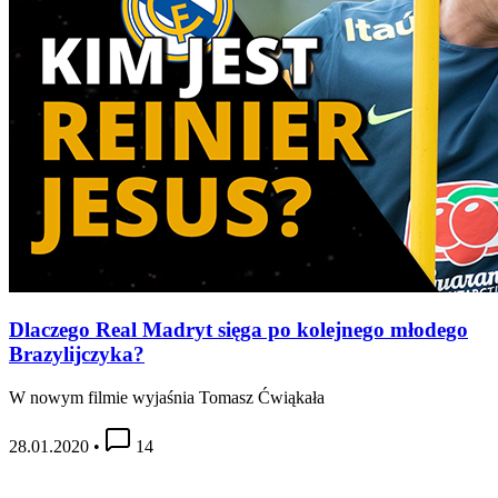
Dlaczego Real Madryt sięga po kolejnego młodego
Brazylijczyka?
W nowym filmie wyjaśnia Tomasz Ćwiąkała
28.01.2020
•
14