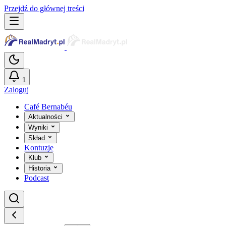
Przejdź do głównej treści
1
Zaloguj
Café Bernabéu
Aktualności
Wyniki
Skład
Kontuzje
Klub
Historia
Podcast