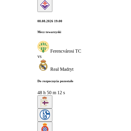
08.08.2026 19:00
Mecz towarzyski
Ferencvárosi TC
vs
Real Madryt
Do rozpoczęcia pozostało
48
h
50
m
10
s