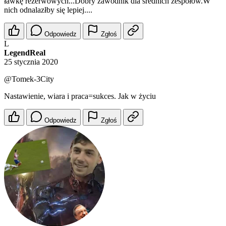
ławkę rezerwowych...Dobry zawodnik dla średnich zespołów.W
nich odnalazłby się lepiej....
Odpowiedz
Zgłoś
L
LegendReal
25 stycznia 2020
@Tomek-3City
Nastawienie, wiara i praca=sukces. Jak w życiu
Odpowiedz
Zgłoś