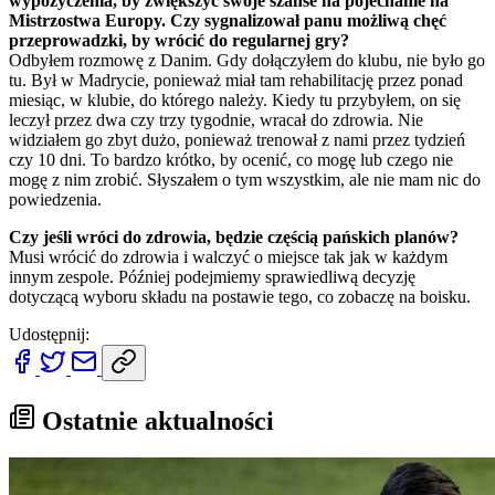
wypożyczenia, by zwiększyć swoje szanse na pojechanie na
Mistrzostwa Europy. Czy sygnalizował panu możliwą chęć
przeprowadzki, by wrócić do regularnej gry?
Odbyłem rozmowę z Danim. Gdy dołączyłem do klubu, nie było go
tu. Był w Madrycie, ponieważ miał tam rehabilitację przez ponad
miesiąc, w klubie, do którego należy. Kiedy tu przybyłem, on się
leczył przez dwa czy trzy tygodnie, wracał do zdrowia. Nie
widziałem go zbyt dużo, ponieważ trenował z nami przez tydzień
czy 10 dni. To bardzo krótko, by ocenić, co mogę lub czego nie
mogę z nim zrobić. Słyszałem o tym wszystkim, ale nie mam nic do
powiedzenia.
Czy jeśli wróci do zdrowia, będzie częścią pańskich planów?
Musi wrócić do zdrowia i walczyć o miejsce tak jak w każdym
innym zespole. Później podejmiemy sprawiedliwą decyzję
dotyczącą wyboru składu na postawie tego, co zobaczę na boisku.
Udostępnij:
Ostatnie aktualności