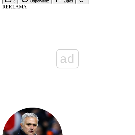
3
Odpowiedz
Zgłoś
REKLAMA
ad