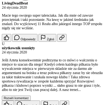
LivingDeadBeat
24 stycznia 2020
Macie tego swojego super talenciaka. Jak dla mnie od zawsze
przeciętniak i taki pozostanie. Na ławę w jakimś średniaku jak
znalazł. Do wyjściowej 11 Realu albo jakiegoś innego TOP zespołu
nigdy się nie wciśnie.
Odpowiedz
Zgłoś
U
użytkownik usunięty
24 stycznia 2020
Jeśli Arteta konsekwentnie podtrzyma to co mówi o walczeniu o
miejsce to szacun dla niego! Kiedyś celem każdego pilkarza było
wywalczenie miejsca w pierwszym skladzie nie za darmo ale
argumentami na boisku a teraz połowa piłkarzy zaraz by sie obraziła
za takie traktowanie i szukala nowego klubu ! Taka zdrowa
sportowa rywalizacja w zespole każdemu sprzyja! Rozwojowi
piłkarza i klubowi poprzez wyniki ... słabo grasz to nie grasz i tyle,
albo to nie jest Twój czas pracuj dalej. A nasz trenei...
Rozwiń komentarz