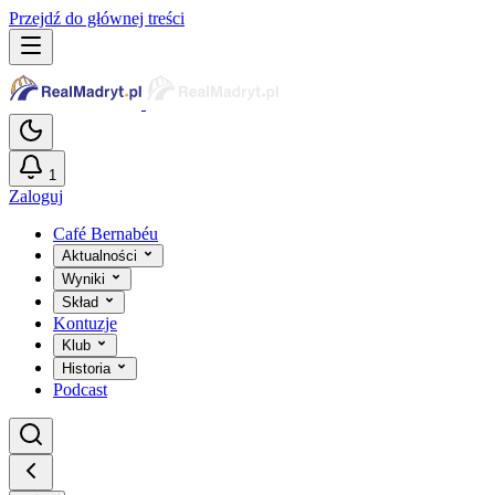
Przejdź do głównej treści
1
Zaloguj
Café Bernabéu
Aktualności
Wyniki
Skład
Kontuzje
Klub
Historia
Podcast