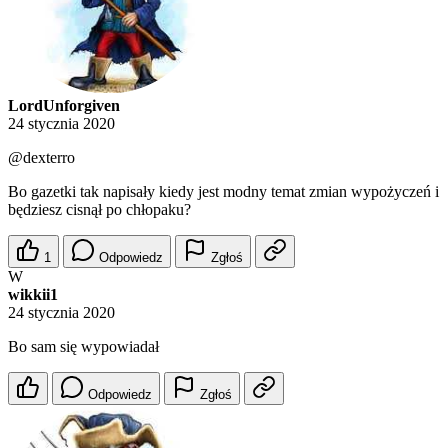
LordUnforgiven
24 stycznia 2020
@dexterro
Bo gazetki tak napisały kiedy jest modny temat zmian wypożyczeń i
będziesz cisnął po chłopaku?
1
Odpowiedz
Zgłoś
W
wikkii1
24 stycznia 2020
Bo sam się wypowiadał
Odpowiedz
Zgłoś