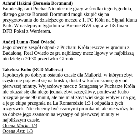
Achraf Hakimi (Borussia Dortmund)
Bundesliga ani Puchar Niemiec nie grały w środku tego tygodnia,
dlatego gracze Borussii Dortmund mogli skupić się na
przygotowaniu do dzisiejszego meczu z 1. FC Köln na Signal Iduna
Park. W następnym tygodniu w Bremie
BVB
zagra w 1/8 finału
DFB Pokal z Werderem.
Andrij Łunin (Real Oviedo)
Jego obecny zespół odpadł z Pucharu Króla jeszcze w grudniu z
Badaloną. Real Oviedo zagra najbliższy mecz ligowy w najbliższą
niedzielę o 20:30 przeciwko Gironie.
Takefusa Kubo (RCD Mallorca)
Japończyk po dobrym ostatnio czasie dla Mallorki, w którym zbyt
często nie pojawiał się na boisku, dostał w końcu szansę gry od
pierwszej minuty. Wyjazdowy mecz z Saragossą w Pucharze Króla
nie okazał się dla niego jednak zbyt szczęśliwy, ponieważ Kubo
rozegrał pełne 90 minut, ale nie miał zbyt wielkiego wpływu na grę,
a jego ekipa przegrała na La Romaredzie 1:3 i odpadła z tych
rozgrywek. Nie chcemy być czarnymi prorokami, ale nie wróży to
za dobrze jego szansom na występy od pierwszej minuty w
najbliższym czasie.
Ocena
Marki
: 1/3
Ocena
Asa
: 1/3