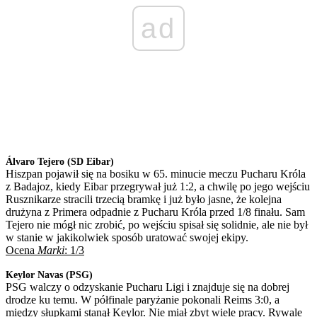
ad
Álvaro Tejero (SD Eibar)
Hiszpan pojawił się na bosiku w 65. minucie meczu Pucharu Króla
z Badajoz, kiedy Eibar przegrywał już 1:2, a chwilę po jego wejściu
Rusznikarze stracili trzecią bramkę i już było jasne, że kolejna
drużyna z Primera odpadnie z Pucharu Króla przed 1/8 finału. Sam
Tejero nie mógł nic zrobić, po wejściu spisał się solidnie, ale nie był
w stanie w jakikolwiek sposób uratować swojej ekipy.
Ocena
Marki
: 1/3
Keylor Navas (PSG)
PSG walczy o odzyskanie Pucharu Ligi i znajduje się na dobrej
drodze ku temu. W półfinale paryżanie pokonali Reims 3:0, a
między słupkami stanął Keylor. Nie miał zbyt wiele pracy. Rywale