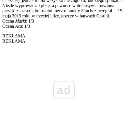
na szansę, jednak mimo wszystko nie zagrał aż tak złego spotkania.
Nieźle wyprowadzał piłkę, a pewność w defensywie powinna
przyjść z czasem, bo ostatni mecz o punkty Sánchez rozegrał… 19
maja 2019 roku w trzeciej lidze, jeszcze w barwach Castilli.
Ocena
Marki
: 1/3
Ocena
Asa
: 1/3
REKLAMA
REKLAMA
ad