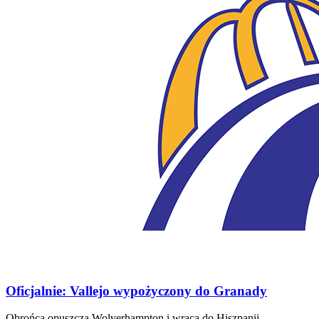
Oficjalnie: Vallejo wypożyczony do Granady
Obrońca opuszcza Wolverhampton i wraca do Hiszpanii