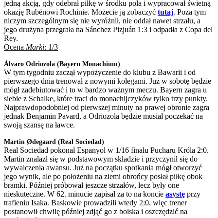
jedną akcją, gdy odebrał piłkę w środku pola i wypracował świetną
okazję Rubénowi Rochinie. Możecie ją zobaczyć
tutaj
. Poza tym
niczym szczególnym się nie wyróżnił, nie oddał nawet strzału, a
jego drużyna przegrała na Sánchez Pizjuán 1:3 i odpadła z Copa del
Rey.
Ocena
Marki
: 1/3
Álvaro Odriozola (Bayern Monachium)
W tym tygodniu zaczął wypożyczenie do klubu z Bawarii i od
pierwszego dnia trenował z nowymi kolegami. Już w sobotę będzie
mógł zadebiutować i to w bardzo ważnym meczu. Bayern zagra u
siebie z Schalke, które traci do monachijczyków tylko trzy punkty.
Najprawdopodobniej od pierwszej minuty na prawej obronie zagra
jednak Benjamin Pavard, a Odriozola będzie musiał poczekać na
swoją szansę na ławce.
Martin Ødegaard (Real Sociedad)
Real Sociedad pokonał Espanyol w 1/16 finału Pucharu Króla 2:0.
Martin znalazł się w podstawowym składzie i przyczynił się do
wywalczenia awansu. Już na początku spotkania mógł otworzyć
jego wynik, ale po położeniu na ziemi obrońcy posłał piłkę obok
bramki. Później próbował jeszcze strzałów, lecz były one
nieskuteczne. W 62. minucie zapisał za to na koncie
asystę
przy
trafieniu Isaka. Baskowie prowadzili wtedy 2:0, więc trener
postanowił chwilę później zdjąć go z boiska i oszczędzić na