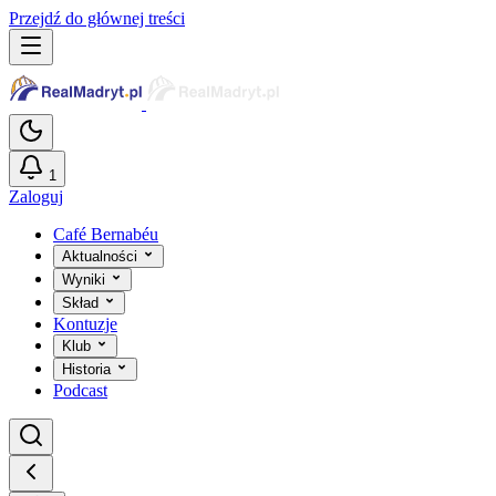
Przejdź do głównej treści
1
Zaloguj
Café Bernabéu
Aktualności
Wyniki
Skład
Kontuzje
Klub
Historia
Podcast