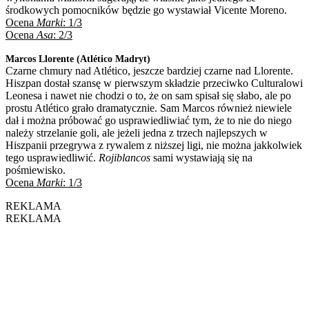
środkowych pomocników będzie go wystawiał Vicente Moreno.
Ocena
Marki
: 1/3
Ocena
Asa
: 2/3
Marcos Llorente (Atl
ético Madryt)
Czarne chmury nad Atlético, jeszcze bardziej czarne nad Llorente.
Hiszpan dostał szansę w pierwszym składzie przeciwko Culturalowi
Leonesa i nawet nie chodzi o to, że on sam spisał się słabo, ale po
prostu Atlético grało dramatycznie. Sam Marcos również niewiele
dał i można próbować go usprawiedliwiać tym, że to nie do niego
należy strzelanie goli, ale jeżeli jedna z trzech najlepszych w
Hiszpanii przegrywa z rywalem z niższej ligi, nie można jakkolwiek
tego usprawiedliwić.
Rojiblancos
sami wystawiają się na
pośmiewisko.
Ocena
Marki
: 1/3
REKLAMA
REKLAMA