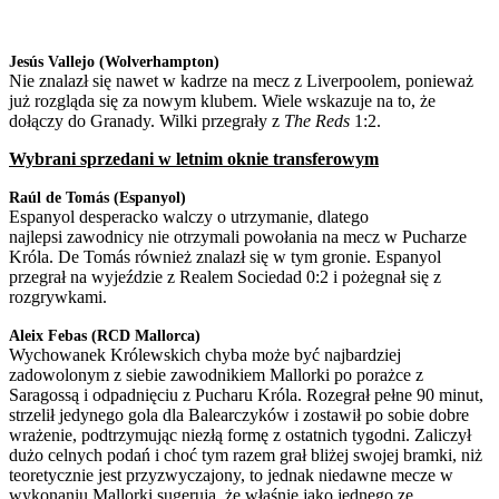
Jesús Vallejo (Wolverhampton)
Nie znalazł się nawet w kadrze na mecz z Liverpoolem, ponieważ
już rozgląda się za nowym klubem. Wiele wskazuje na to, że
dołączy do Granady. Wilki przegrały z
The Reds
1:2.
Wybrani sprzedani w letnim oknie transferowym
Raúl de Tomás (Espanyol)
Espanyol desperacko walczy o utrzymanie, dlatego
najlepsi zawodnicy nie otrzymali powołania na mecz w Pucharze
Króla. De Tomás również znalazł się w tym gronie. Espanyol
przegrał na wyjeździe z Realem Sociedad 0:2 i pożegnał się z
rozgrywkami.
Aleix Febas (RCD Mallorca)
Wychowanek Królewskich chyba może być najbardziej
zadowolonym z siebie zawodnikiem Mallorki po porażce z
Saragossą i odpadnięciu z Pucharu Króla. Rozegrał pełne 90 minut,
strzelił jedynego gola dla Balearczyków i zostawił po sobie dobre
wrażenie, podtrzymując niezłą formę z ostatnich tygodni. Zaliczył
dużo celnych podań i choć tym razem grał bliżej swojej bramki, niż
teoretycznie jest przyzwyczajony, to jednak niedawne mecze w
wykonaniu Mallorki sugerują, że właśnie jako jednego ze