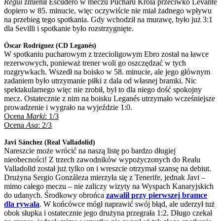
Regui
zmienił Escudero w meczu Pucharu Króla przeciwko Levante
dopiero w 85. minucie, więc oczywiście nie miał żadnego wpływu
na przebieg tego spotkania. Gdy wchodził na murawę, było już 3:1
dla Sevilli i spotkanie było rozstrzygnięte.
Óscar Rodríguez (CD Leganés)
W spotkaniu pucharowym z trzecioligowym Ebro został na ławce
rezerwowych, ponieważ trener woli go oszczędzać w tych
rozgrywkach. Wszedł na boisko w 58. minucie, ale jego głównym
zadaniem było utrzymanie piłki z dala od własnej bramki. Nic
spektakularnego więc nie zrobił, był to dla niego dość spokojny
mecz. Ostatecznie z nim na boisku Leganés utrzymało wcześniejsze
prowadzenie i wygrało na wyjeździe 1:0.
Ocena
Marki
: 1/3
Ocena
Asa
: 2/3
Javi Sánchez (Real Valladolid)
Nareszcie może wrócić na naszą listę po bardzo długiej
nieobecności! Z trzech zawodników wypożyczonych do Realu
Valladolid został już tylko on i wreszcie otrzymał szansę na debiut.
Drużyna Sergio Gonzáleza mierzyła się z Tenerife, jednak Javi –
mimo całego meczu – nie zaliczy wizyty na Wyspach Kanaryjskich
do udanych. Środkowy obrońca
zawalił przy pierwszej bramce
dla rywala
. W końcówce mógł naprawić swój błąd, ale uderzył tuż
obok słupka i ostatecznie jego drużyna przegrała 1:2. Długo czekał