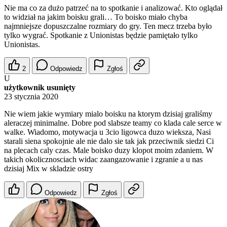
Nie ma co za dużo patrzeć na to spotkanie i analizować. Kto oglądał
to widział na jakim boisku grali… To boisko miało chyba
najmniejsze dopuszczalne rozmiary do gry. Ten mecz trzeba było
tylko wygrać. Spotkanie z Unionistas będzie pamiętało tylko
Unionistas.
2
Odpowiedz
Zgłoś
U
użytkownik usunięty
23 stycznia 2020
Nie wiem jakie wymiary mialo boisku na ktorym dzisiaj graliśmy
aleraczej minimalne. Dobre pod slabsze teamy co klada cale serce w
walke. Wiadomo, motywacja u 3cio ligowca duzo wieksza, Nasi
starali siena spokojnie ale nie dalo sie tak jak przeciwnik siedzi Ci
na plecach caly czas. Male boisko duzy klopot moim zdaniem. W
takich okolicznosciach widac zaangazowanie i zgranie a u nas
dzisiaj Mix w skladzie ostry
Odpowiedz
Zgłoś