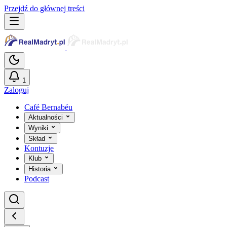
Przejdź do głównej treści
1
Zaloguj
Café Bernabéu
Aktualności
Wyniki
Skład
Kontuzje
Klub
Historia
Podcast