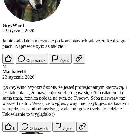
GreyWind
23 stycznia 2020
Ja nie ogladalem meczu ale po komentarzach widze ze Real zagral
piach. Naprawde bylo az tak zle??
Odpowiedz
Zgłoś
M
Machaivelli
23 stycznia 2020
@GreyWind
Wyobraź sobie, że jesteś profesjonalnym kierowcą. I
jest taka akcja, że masz pojedynek, ścigasz się z Sebastianem, ta
sama trasa, różnica polega na tym, że Typowy Seba pierwszy raz
wyszedł na tor. Wiesz, że wygrasz, więc nie ryzykujesz na każdym
zakręcie, czasami odpuścisz gaz ale tam gdzie trzeba to jedziesz.
Tak właśnie to wyglądało :)
8
Odpowiedz
Zgłoś