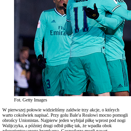
Fot. Getty Images
W pierwszej połowie widzieliśmy zaldwie trzy akcje, o których
warto cokolwiek napisać. Przy golu Bale'a Realowi mocno pomogli
obrońcy Unionistas. Najpierw jeden wybijał piłkę wprost pod nogi
Walijczyka, a później drugi odbił piłkę tak, że wpadła obok
zdezorientowanego bramkarza. Gospodarze mogli nawet