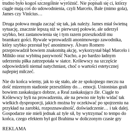
trudno było kogoś szczególnie wyróżnić. Nie popisali się ci, którzy
ciągle mają coś do udowodnienia, czyli Marcelo, Bale (mimo gola),
James czy Vinícius…
Druga połowa mogła zacząć się tak, jak należy. James miał świetną
sytuację, znacznie lepszą niż w pierwszej połowie, ale uderzył
szybko, bez zastanowienia się i tym razem przeszkodził mu
bramkarz gości. Rywale wprowadzili anonimowego zawodnika,
który szybko przestał być anonimowy. Álvaro Romero
przeprowadził bowiem znakomitą akcję, wykorzystał błąd Marcelo i
Militão oraz wybitną pasywność Nacho, a po bardzo ładnym
uderzeniu piłka zatrzepotała w siatce. Królewscy na szczęście
odpowiedzieli niemal natychmiast, choć o wartości estetycznej
najlepiej milczeć.
Nie do końca wiemy, jak to się stało, ale ze spokojnego meczu na
dość mizernym stadionie przeszliśmy do… emocji. Unionistas grali
bowiem zaskakująco dobrze, a Real zaskakująco źle. Ciągle to
Królewscy byli na prowadzeniu, ale na pewno nie było widać tak
wielkich dysproporcji, jakich można by oczekiwać po spojrzeniu na
przykład na zarobki, rozpoznawalność, doświadczenie… i tak dalej.
Gospodarze nie mieli jednak aż tyle sił, by wytrzymać to tempo do
końca, czego efektem był gol Brahima w doliczonym czasie gry
REKLAMA