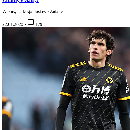
Znamy składy!
Wiemy, na kogo postawił Zidane
22.01.2020
•
179