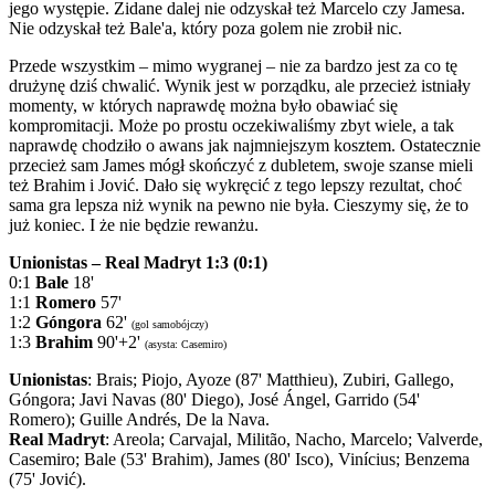
jego występie. Zidane dalej nie odzyskał też Marcelo czy Jamesa.
Nie odzyskał też Bale'a, który poza golem nie zrobił nic.
Przede wszystkim – mimo wygranej – nie za bardzo jest za co tę
drużynę dziś chwalić. Wynik jest w porządku, ale przecież istniały
momenty, w których naprawdę można było obawiać się
kompromitacji. Może po prostu oczekiwaliśmy zbyt wiele, a tak
naprawdę chodziło o awans jak najmniejszym kosztem. Ostatecznie
przecież sam James mógł skończyć z dubletem, swoje szanse mieli
też Brahim i Jović. Dało się wykręcić z tego lepszy rezultat, choć
sama gra lepsza niż wynik na pewno nie była. Cieszymy się, że to
już koniec. I że nie będzie rewanżu.
Unionistas – Real Madryt 1:3 (0:1)
0:1
Bale
18'
1:1
Romero
57'
1:2
Góngora
62'
(gol samobójczy)
1:3
Brahim
90'+2'
(asysta: Casemiro)
Unionistas
: Brais; Piojo, Ayoze (87' Matthieu), Zubiri, Gallego,
Góngora; Javi Navas (80' Diego), José Ángel, Garrido (54'
Romero); Guille Andrés, De la Nava.
Real Madryt
: Areola; Carvajal, Militão, Nacho, Marcelo; Valverde,
Casemiro; Bale (53' Brahim), James (80' Isco), Vinícius; Benzema
(75' Jović).