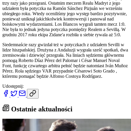
trzy razy jako przegrani. Ostatnim meczem Realu Madryt z jego
udziałem była potyczka na Ramón Sánchez Pizjuán we wrześniu
ubiegłego roku. Wtedy oceniliśmy jego występ bardzo pozytywnie,
ponieważ uniknął jakichkolwiek kontrowersji i panował nad
boiskowymi wydarzeniami. Los Blancos wygrali tamten mecz 1:0.
Nie była to jednak jedyna potyczka pomiędzy Realem a Sevillą. W
grudniu 2017 roku ekipa Zidane'a rozbiła u siebie rywala aż 5:0.
Siedemnaście razy gwizdał też w potyczkach z udziałem Sevilli w
lidze hiszpańskiej. Drużyna z Andaluzji wygrała sześć spotkań, dwa
zremisowała i dziewięć przegrała. Na liniach sędziemu głównemu
pomogą Roberto Díaz Pérez del Palomar i César Manuel Noval
Font, funkcję czwartego arbitra pełnić będzie natomiast Iván Muñoz
Pérez. Rola sędziego VAR przypadnie Césarowi Soto Grado ,
któremu pomagać będzie Alfonso Costoya Rodríguez.
Udostępnij:
Ostatnie aktualności