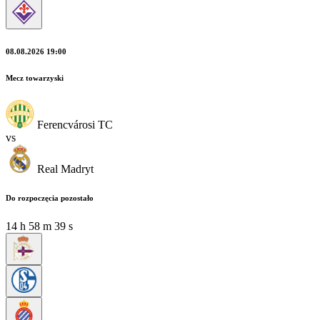
08.08.2026 19:00
Mecz towarzyski
Ferencvárosi TC
vs
Real Madryt
Do rozpoczęcia pozostało
14
h
58
m
38
s