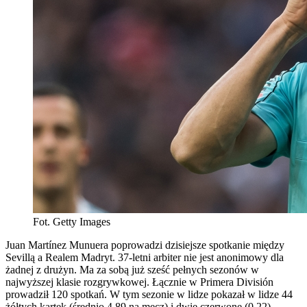
Fot. Getty Images
Juan Martínez Munuera poprowadzi dzisiejsze spotkanie między
Sevillą a Realem Madryt. 37-letni arbiter nie jest anonimowy dla
żadnej z drużyn. Ma za sobą już sześć pełnych sezonów w
najwyższej klasie rozgrywkowej. Łącznie w Primera División
prowadził 120 spotkań. W tym sezonie w lidze pokazał w lidze 44
żółtych kartek (średnio 4,89 na mecz) i dwie czerwone (0,22).