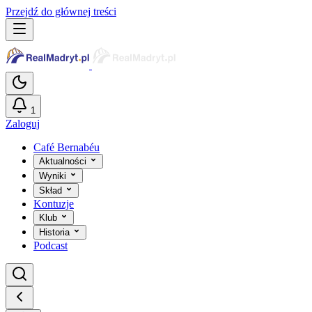
Przejdź do głównej treści
1
Zaloguj
Café Bernabéu
Aktualności
Wyniki
Skład
Kontuzje
Klub
Historia
Podcast