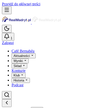
Przejdź do głównej treści
1
Zaloguj
Café Bernabéu
Aktualności
Wyniki
Skład
Kontuzje
Klub
Historia
Podcast