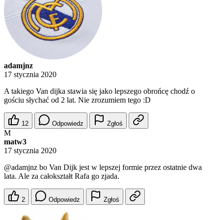
adamjnz
17 stycznia 2020
A takiego Van dijka stawia się jako lepszego obrońcę chodź o
gościu słychać od 2 lat. Nie zrozumiem tego :D
12
Odpowiedz
Zgłoś
M
matw3
17 stycznia 2020
@adamjnz
bo Van Dijk jest w lepszej formie przez ostatnie dwa
lata. Ale za całokształt Rafa go zjada.
2
Odpowiedz
Zgłoś