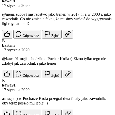
kawa91
17 stycznia 2020
@mejia
zdobył mistrzostwo jako trener, w 2017 r., a w 2003 r. jako
zawodnik. Co nie zmienia faktu, że musimy wrócić do wygrywania
ligi regularnie :D
Odpowiedz
Zgłoś
B
bartrm
17 stycznia 2020
@kawa91
mejia chodziło o Puchar Króla :) Zizou tylko tego nie
zdobył jak zawodnik i jako trener
Odpowiedz
Zgłoś
K
kawa91
17 stycznia 2020
aa racja :) w Pucharze Króla przegrał dwa finały jako zawodnik,
oby teraz poszło mu lepiej :)