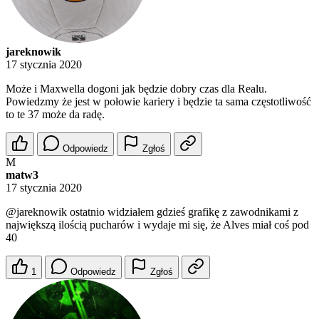
jareknowik
17 stycznia 2020
Może i Maxwella dogoni jak będzie dobry czas dla Realu.
Powiedzmy że jest w połowie kariery i będzie ta sama częstotliwość
to te 37 może da radę.
Odpowiedz
Zgłoś
M
matw3
17 stycznia 2020
@jareknowik
ostatnio widziałem gdzieś grafikę z zawodnikami z
największą ilością pucharów i wydaje mi się, że Alves miał coś pod
40
1
Odpowiedz
Zgłoś