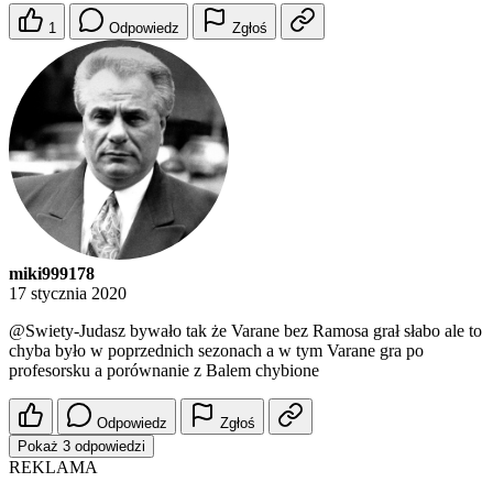
1
Odpowiedz
Zgłoś
miki999178
17 stycznia 2020
@Swiety-Judasz
bywało tak że Varane bez Ramosa grał słabo ale to
chyba było w poprzednich sezonach a w tym Varane gra po
profesorsku a porównanie z Balem chybione
Odpowiedz
Zgłoś
Pokaż 3 odpowiedzi
REKLAMA