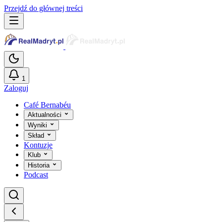
Przejdź do głównej treści
1
Zaloguj
Café Bernabéu
Aktualności
Wyniki
Skład
Kontuzje
Klub
Historia
Podcast