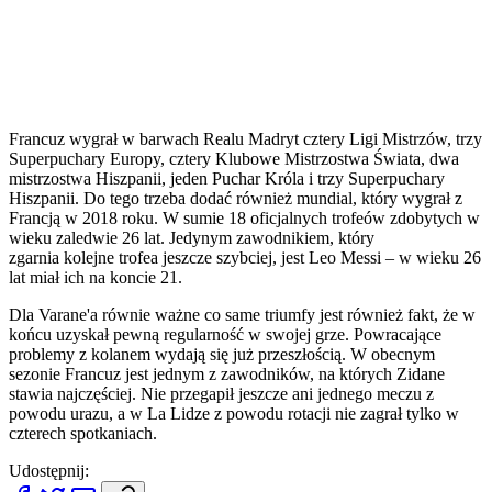
Francuz wygrał w barwach Realu Madryt cztery Ligi Mistrzów, trzy
Superpuchary Europy, cztery Klubowe Mistrzostwa Świata, dwa
mistrzostwa Hiszpanii, jeden Puchar Króla i trzy Superpuchary
Hiszpanii. Do tego trzeba dodać również mundial, który wygrał z
Francją w 2018 roku. W sumie 18 oficjalnych trofeów zdobytych w
wieku zaledwie 26 lat. Jedynym zawodnikiem, który
zgarnia kolejne trofea jeszcze szybciej, jest Leo Messi – w wieku 26
lat miał ich na koncie 21.
Dla Varane'a równie ważne co same triumfy jest również fakt, że w
końcu uzyskał pewną regularność w swojej grze. Powracające
problemy z kolanem wydają się już przeszłością. W obecnym
sezonie Francuz jest jednym z zawodników, na których Zidane
stawia najczęściej. Nie przegapił jeszcze ani jednego meczu z
powodu urazu, a w La Lidze z powodu rotacji nie zagrał tylko w
czterech spotkaniach.
Udostępnij: