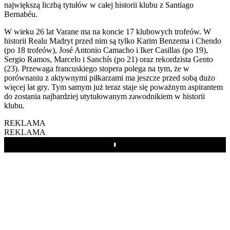
największą liczbą tytułów w całej historii klubu z Santiago
Bernabéu.
W wieku 26 lat Varane ma na koncie 17 klubowych trofeów. W
historii Realu Madryt przed nim są tylko Karim Benzema i Chendo
(po 18 trofeów), José Antonio Camacho i Iker Casillas (po 19),
Sergio Ramos, Marcelo i Sanchís (po 21) oraz rekordzista Gento
(23). Przewaga francuskiego stopera polega na tym, że w
porównaniu z aktywnymi piłkarzami ma jeszcze przed sobą dużo
więcej lat gry. Tym samym już teraz staje się poważnym aspirantem
do zostania najbardziej utytułowanym zawodnikiem w historii
klubu.
REKLAMA
REKLAMA
Play