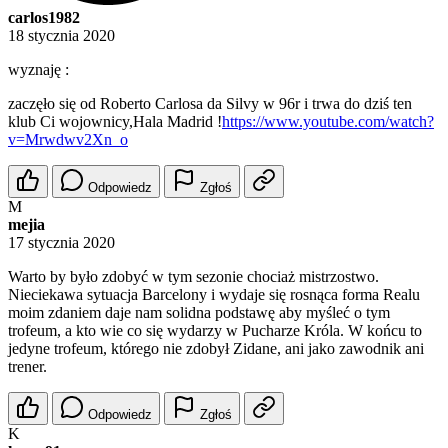
carlos1982
18 stycznia 2020
wyznaję :
zaczęło się od Roberto Carlosa da Silvy w 96r i trwa do dziś ten
klub Ci wojownicy,Hala Madrid !
https://www.youtube.com/watch?
v=Mrwdwv2Xn_o
Odpowiedz
Zgłoś
M
mejia
17 stycznia 2020
Warto by było zdobyć w tym sezonie chociaż mistrzostwo.
Nieciekawa sytuacja Barcelony i wydaje się rosnąca forma Realu
moim zdaniem daje nam solidna podstawę aby myśleć o tym
trofeum, a kto wie co się wydarzy w Pucharze Króla. W końcu to
jedyne trofeum, którego nie zdobył Zidane, ani jako zawodnik ani
trener.
Odpowiedz
Zgłoś
K