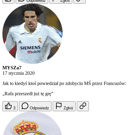
Odpowiedz
Zgłoś
MYSZa7
17 stycznia 2020
Jak to kiedyś ktoś powiedział po zdobyciu MŚ przez Francuzów:
„Rafa przeszedł już tę grę”
3
Odpowiedz
Zgłoś