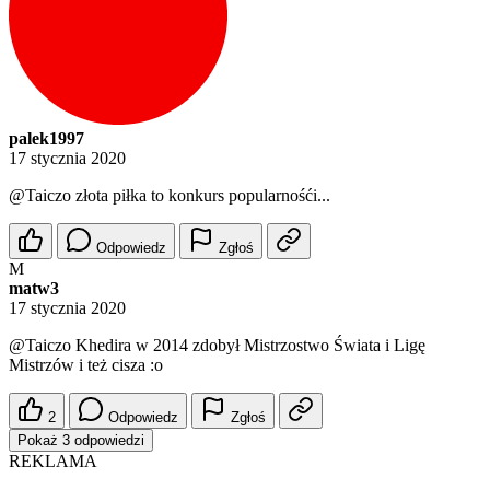
palek1997
17 stycznia 2020
@Taiczo
złota piłka to konkurs popularnośći...
Odpowiedz
Zgłoś
M
matw3
17 stycznia 2020
@Taiczo
Khedira w 2014 zdobył Mistrzostwo Świata i Ligę
Mistrzów i też cisza :o
2
Odpowiedz
Zgłoś
Pokaż 3 odpowiedzi
REKLAMA