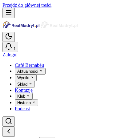
Przejdź do głównej treści
1
Zaloguj
Café Bernabéu
Aktualności
Wyniki
Skład
Kontuzje
Klub
Historia
Podcast