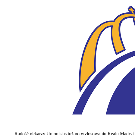
Radość piłkarzy Unionistas tuż po wylosowaniu Realu Madryt. 