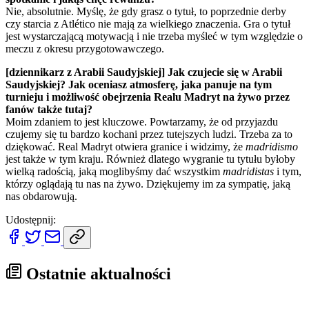
Nie, absolutnie. Myślę, że gdy grasz o tytuł, to poprzednie derby
czy starcia z Atlético nie mają za wielkiego znaczenia. Gra o tytuł
jest wystarczającą motywacją i nie trzeba myśleć w tym względzie o
meczu z okresu przygotowawczego.
[dziennikarz z Arabii Saudyjskiej] Jak czujecie się w Arabii
Saudyjskiej? Jak oceniasz atmosferę, jaka panuje na tym
turnieju i możliwość obejrzenia Realu Madryt na żywo przez
fanów także tutaj?
Moim zdaniem to jest kluczowe. Powtarzamy, że od przyjazdu
czujemy się tu bardzo kochani przez tutejszych ludzi. Trzeba za to
dziękować. Real Madryt otwiera granice i widzimy, że
madridismo
jest także w tym kraju. Również dlatego wygranie tu tytułu byłoby
wielką radością, jaką moglibyśmy dać wszystkim
madridistas
i tym,
którzy oglądają tu nas na żywo. Dziękujemy im za sympatię, jaką
nas obdarowują.
Udostępnij:
Ostatnie aktualności