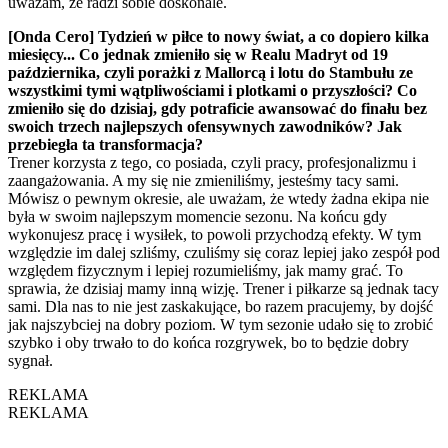
uważam, że radzi sobie doskonale.
[Onda Cero] Tydzień w piłce to nowy świat, a co dopiero kilka
miesięcy... Co jednak zmieniło się w Realu Madryt od 19
października, czyli porażki z Mallorcą i lotu do Stambułu ze
wszystkimi tymi wątpliwościami i plotkami o przyszłości? Co
zmieniło się do dzisiaj, gdy potraficie awansować do finału bez
swoich trzech najlepszych ofensywnych zawodników? Jak
przebiegła ta transformacja?
Trener korzysta z tego, co posiada, czyli pracy, profesjonalizmu i
zaangażowania. A my się nie zmieniliśmy, jesteśmy tacy sami.
Mówisz o pewnym okresie, ale uważam, że wtedy żadna ekipa nie
była w swoim najlepszym momencie sezonu. Na końcu gdy
wykonujesz pracę i wysiłek, to powoli przychodzą efekty. W tym
względzie im dalej szliśmy, czuliśmy się coraz lepiej jako zespół pod
względem fizycznym i lepiej rozumieliśmy, jak mamy grać. To
sprawia, że dzisiaj mamy inną wizję. Trener i piłkarze są jednak tacy
sami. Dla nas to nie jest zaskakujące, bo razem pracujemy, by dojść
jak najszybciej na dobry poziom. W tym sezonie udało się to zrobić
szybko i oby trwało to do końca rozgrywek, bo to będzie dobry
sygnał.
REKLAMA
REKLAMA