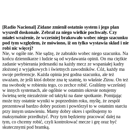
[Radio Nacional] Zidane zmienił ostatnio system i jego plan
wyszedł doskonale. Zebrał za niego wielkie pochwały. Czy
miałeś wrażenie, że wcześniej brakowało wobec niego szacunku
pod tym względem, że mówiono, iż on tylko wystawia skład i nie
robi nic więcej?
Nie, w ogóle nie. Nie sądzę, że zabrakło wobec niego szacunku. Na
końcu dziennikarze i ludzie są od wydawania opinii. On ma ciężkie
zadanie wybierania jedenastki na każdy mecz ze wspaniałej kadry
złożonej z wyjątkowych i świetnych zawodników. Cóż, każdy ma
swoje preferencje. Każda opinia jest godna szacunku, ale też
uważam, że jeśli ktoś dobrze zna tę szatnię, to właśnie
Zizou
. On też
ma swobodę w robieniu tego, co zechce robić. Graliśmy wcześniej
w innych systemach, ale ogólnie w ostatnim okresie notujemy
świetną serię niezależnie od taktyki na dane spotkanie. Pomijając
może trzy ostatnie wyniki w poprzednim roku, myślę, że zespół
prezentował bardzo dobry poziom i powtórzył to w ostatnim starciu
przy innym ustawieniu. Mamy dobry okres i spróbujemy to
maksymalnie przedłużyć. Przy tym będziemy pracować dalej na
tym, co chcemy robić, czyli kontrolować mecze i grę oraz być
skutecznymi pod bramką.