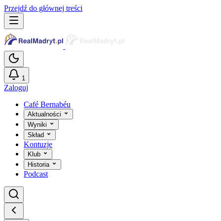
Przejdź do głównej treści
1
Zaloguj
Café Bernabéu
Aktualności
Wyniki
Skład
Kontuzje
Klub
Historia
Podcast