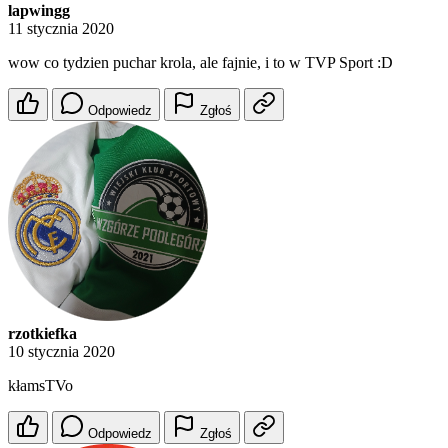
lapwingg
11 stycznia 2020
wow co tydzien puchar krola, ale fajnie, i to w TVP Sport :D
Odpowiedz
Zgłoś
rzotkiefka
10 stycznia 2020
kłamsTVo
Odpowiedz
Zgłoś