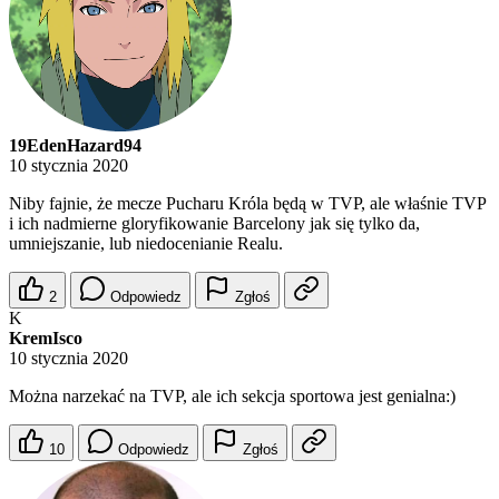
19EdenHazard94
10 stycznia 2020
Niby fajnie, że mecze Pucharu Króla będą w TVP, ale właśnie TVP
i ich nadmierne gloryfikowanie Barcelony jak się tylko da,
umniejszanie, lub niedocenianie Realu.
2
Odpowiedz
Zgłoś
K
KremIsco
10 stycznia 2020
Można narzekać na TVP, ale ich sekcja sportowa jest genialna:)
10
Odpowiedz
Zgłoś