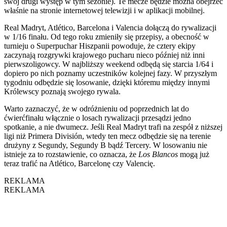
swój drugi występ w tym sezonie). Te mecze będzie można obejrzeć
właśnie na stronie internetowej telewizji i w aplikacji mobilnej.
Real Madryt, Atlético, Barcelona i Valencia dołączą do rywalizacji
w 1/16 finału. Od tego roku zmieniły się przepisy, a obecność w
turnieju o Superpuchar Hiszpanii powoduje, że cztery ekipy
zaczynają rozgrywki krajowego pucharu nieco później niż inni
pierwszoligowcy. W najbliższy weekend odbędą się starcia 1/64 i
dopiero po nich poznamy uczestników kolejnej fazy. W przyszłym
tygodniu odbędzie się losowanie, dzięki któremu między innymi
Królewscy poznają swojego rywala.
Warto zaznaczyć, że w odróżnieniu od poprzednich lat do
ćwierćfinału włącznie o losach rywalizacji przesądzi jedno
spotkanie, a nie dwumecz. Jeśli Real Madryt trafi na zespół z niższej
ligi niż Primera División, wtedy ten mecz odbędzie się na terenie
drużyny z Segundy, Segundy B bądź Tercery. W losowaniu nie
istnieje za to rozstawienie, co oznacza, że
Los Blancos
mogą już
teraz trafić na Atlético, Barcelonę czy Valencię.
REKLAMA
REKLAMA