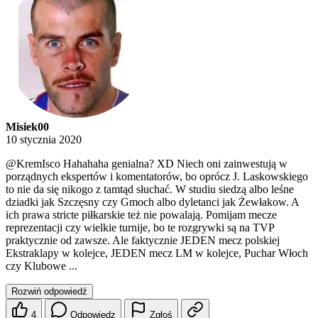
Misiek00
10 stycznia 2020
@KremIsco
Hahahaha genialna? XD Niech oni zainwestują w
porządnych ekspertów i komentatorów, bo oprócz J. Laskowskiego
to nie da się nikogo z tamtąd słuchać. W studiu siedzą albo leśne
dziadki jak Szczęsny czy Gmoch albo dyletanci jak Żewłakow. A
ich prawa stricte piłkarskie też nie powalają. Pomijam mecze
reprezentacji czy wielkie turnije, bo te rozgrywki są na TVP
praktycznie od zawsze. Ale faktycznie JEDEN mecz polskiej
Ekstraklapy w kolejce, JEDEN mecz LM w kolejce, Puchar Włoch
czy Klubowe ...
Rozwiń odpowiedź
4
Odpowiedz
Zgłoś