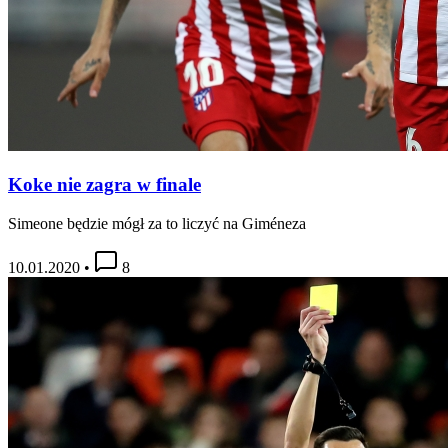
Koke nie zagra w finale
Simeone będzie mógł za to liczyć na Giméneza
10.01.2020
•
8