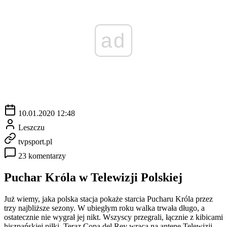
ad
10.01.2020 12:48
Leszczu
tvpsport.pl
23 komentarzy
Puchar Króla w Telewizji Polskiej
Już wiemy, jaka polska stacja pokaże starcia Pucharu Króla przez
trzy najbliższe sezony. W ubiegłym roku walka trwała długo, a
ostatecznie nie wygrał jej nikt. Wszyscy przegrali, łącznie z kibicami
hiszpańskiej piłki. Teraz Copa del Rey wraca na antenę Telewizji