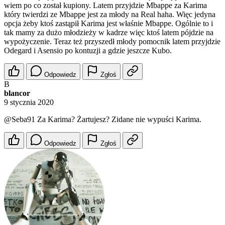
wiem po co został kupiony. Latem przyjdzie Mbappe za Karima
który twierdzi ze Mbappe jest za młody na Real haha. Więc jedyna
opcja żeby ktoś zastąpił Karima jest właśnie Mbappe. Ogólnie to i
tak mamy za dużo młodzieży w kadrze więc ktoś latem pójdzie na
wypożyczenie. Teraz też przyszedł młody pomocnik latem przyjdzie
Odegard i Asensio po kontuzji a gdzie jeszcze Kubo.
Odpowiedz
Zgłoś
B
blancor
9 stycznia 2020
@Seba91
Za Karima? Żartujesz? Zidane nie wypuści Karima.
Odpowiedz
Zgłoś