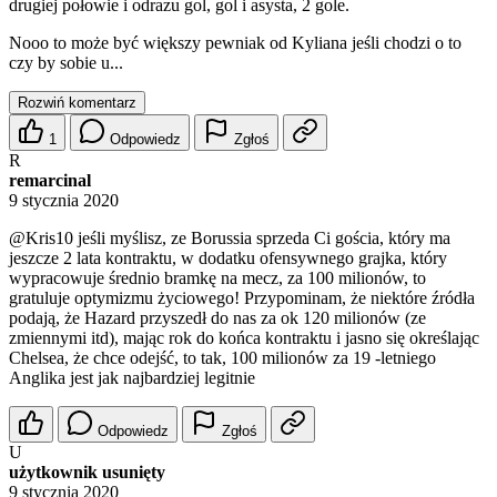
drugiej połowie i odrazu gol, gol i asysta, 2 gole.
Nooo to może być większy pewniak od Kyliana jeśli chodzi o to
czy by sobie u...
Rozwiń komentarz
1
Odpowiedz
Zgłoś
R
remarcinal
9 stycznia 2020
@Kris10
jeśli myślisz, ze Borussia sprzeda Ci gościa, który ma
jeszcze 2 lata kontraktu, w dodatku ofensywnego grajka, który
wypracowuje średnio bramkę na mecz, za 100 milionów, to
gratuluje optymizmu życiowego! Przypominam, że niektóre źródła
podają, że Hazard przyszedł do nas za ok 120 milionów (ze
zmiennymi itd), mając rok do końca kontraktu i jasno się określając
Chelsea, że chce odejść, to tak, 100 milionów za 19 -letniego
Anglika jest jak najbardziej legitnie
Odpowiedz
Zgłoś
U
użytkownik usunięty
9 stycznia 2020