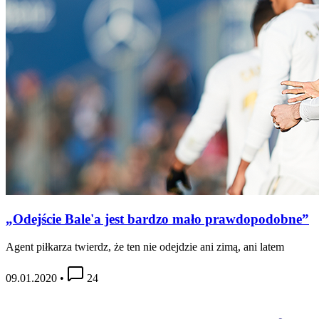
„Odejście Bale'a jest bardzo mało prawdopodobne”
Agent piłkarza twierdz, że ten nie odejdzie ani zimą, ani latem
09.01.2020
•
24