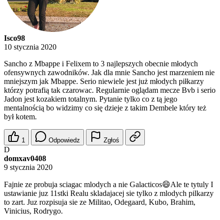
Isco98
10 stycznia 2020
Sancho z Mbappe i Felixem to 3 najlepszych obecnie młodych
ofensywnych zawodników. Jak dla mnie Sancho jest marzeniem nie
mniejszym jak Mbappe. Serio niewiele jest już młodych piłkarzy
którzy potrafią tak czarowac. Regularnie oglądam mecze Bvb i serio
Jadon jest kozakiem totalnym. Pytanie tylko co z tą jego
mentalnością bo widzimy co się dzieje z takim Dembele który też
był kotem.
1
Odpowiedz
Zgłoś
D
domxav0408
9 stycznia 2020
Fajnie ze probuja sciagac mlodych a nie Galacticos😄Ale te tytuly I
ustawianie juz 11stki Realu skladajacej sie tylko z mlodych pilkarzy
to zart. Juz rozpisuja sie ze Militao, Odegaard, Kubo, Brahim,
Vinicius, Rodrygo.