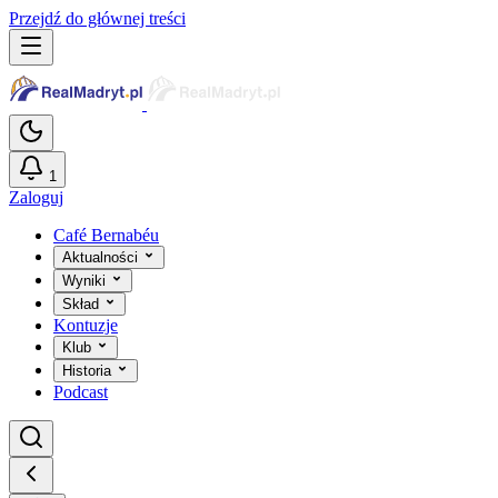
Przejdź do głównej treści
1
Zaloguj
Café Bernabéu
Aktualności
Wyniki
Skład
Kontuzje
Klub
Historia
Podcast