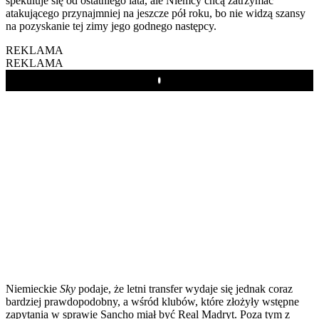
spekuluje się od ostatniego lata, ale Niemcy chcą zatrzymać
atakującego przynajmniej na jeszcze pół roku, bo nie widzą szansy
na pozyskanie tej zimy jego godnego następcy.
REKLAMA
REKLAMA
Play
Niemieckie
Sky
podaje, że letni transfer wydaje się jednak coraz
bardziej prawdopodobny, a wśród klubów, które złożyły wstępne
zapytania w sprawie Sancho miał być Real Madryt. Poza tym z