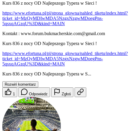
Kurs 836 z nocy OD Najlepszego Typera w Sieci !
https://www.efortuna.pl/pl/strona_glowna/nahled_tiketu/index.html?
ticket_id=MzQyMDIwMDA5NzgxNzgwMDoegPns-
5qsxqAGzqU%3D&kind=MAIN
Kontakt : www.forum.bukmacherskie.com
@gmail
.com
Kurs 836 z nocy OD Najlepszego Typera w Sieci !
https://www.efortuna.pl/pl/strona_glowna/nahled_tiketu/index.html?
ticket_id=MzQyMDIwMDA5NzgxNzgwMDoegPns-
5qsxqAGzqU%3D&kind=MAIN
Kurs 836 z nocy OD Najlepszego Typera w S...
Rozwiń komentarz
1
Odpowiedz
Zgłoś