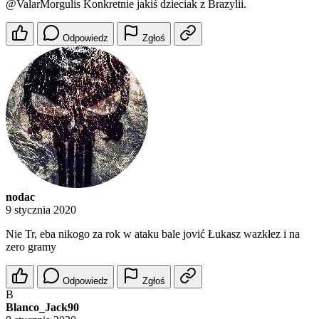
@ValarMorgulis
Konkretnie jakiś dzieciak z Brazylii.
Odpowiedz
Zgłoś
nodac
9 stycznia 2020
Nie Tr, eba nikogo za rok w ataku bale jović Łukasz wazkłez i na
zero gramy
Odpowiedz
Zgłoś
B
Blanco_Jack90