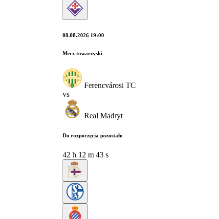
08.08.2026 19:00
Mecz towarzyski
Ferencvárosi TC
vs
Real Madryt
Do rozpoczęcia pozostało
42
h
12
m
42
s