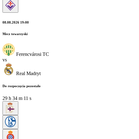
08.08.2026 19:00
Mecz towarzyski
Ferencvárosi TC
vs
Real Madryt
Do rozpoczęcia pozostało
29
h
34
m
09
s