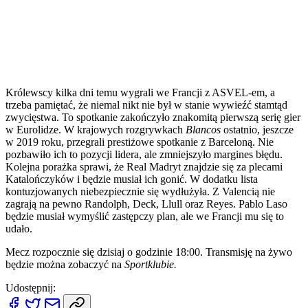
Królewscy kilka dni temu wygrali we Francji z ASVEL-em, a
trzeba pamiętać, że niemal nikt nie był w stanie wywieźć stamtąd
zwycięstwa. To spotkanie zakończyło znakomitą pierwszą serię gier
w Eurolidze. W krajowych rozgrywkach
Blancos
ostatnio, jeszcze
w 2019 roku, przegrali prestiżowe spotkanie z Barceloną. Nie
pozbawiło ich to pozycji lidera, ale zmniejszyło margines błędu.
Kolejna porażka sprawi, że Real Madryt znajdzie się za plecami
Katalończyków i będzie musiał ich gonić. W dodatku lista
kontuzjowanych niebezpiecznie się wydłużyła. Z Valencią nie
zagrają na pewno Randolph, Deck, Llull oraz Reyes. Pablo Laso
będzie musiał wymyślić zastępczy plan, ale we Francji mu się to
udało.
Mecz rozpocznie się dzisiaj o godzinie 18:00. Transmisję na żywo
będzie można zobaczyć na
Sportklubie.
Udostępnij: