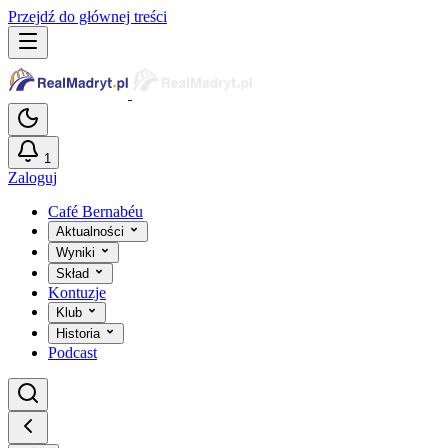
Przejdź do głównej treści
1
Zaloguj
Café Bernabéu
Aktualności
Wyniki
Skład
Kontuzje
Klub
Historia
Podcast