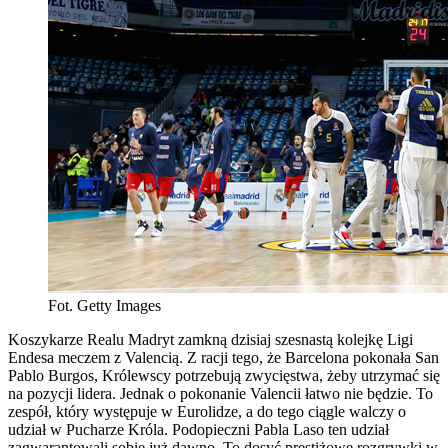
Fot. Getty Images
Koszykarze Realu Madryt zamkną dzisiaj szesnastą kolejkę Ligi
Endesa meczem z Valencią. Z racji tego, że Barcelona pokonała San
Pablo Burgos, Królewscy potrzebują zwycięstwa, żeby utrzymać się
na pozycji lidera. Jednak o pokonanie Valencii łatwo nie będzie. To
zespół, który występuje w Eurolidze, a do tego ciągle walczy o
udział w Pucharze Króla. Podopieczni Pabla Laso ten udział
zagwarantowali sobie już dawno. To dosyć prestiżowe rozgrywki w