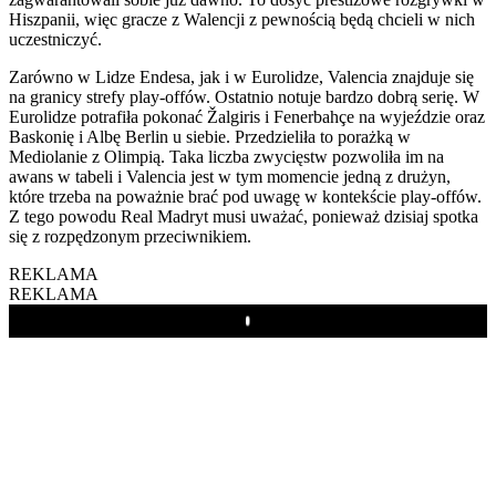
Hiszpanii, więc gracze z Walencji z pewnością będą chcieli w nich
uczestniczyć.
Zarówno w Lidze Endesa, jak i w Eurolidze, Valencia znajduje się
na granicy strefy play-offów. Ostatnio notuje bardzo dobrą serię. W
Eurolidze potrafiła pokonać Žalgiris i Fenerbahçe na wyjeździe oraz
Baskonię i Albę Berlin u siebie. Przedzieliła to porażką w
Mediolanie z Olimpią. Taka liczba zwycięstw pozwoliła im na
awans w tabeli i Valencia jest w tym momencie jedną z drużyn,
które trzeba na poważnie brać pod uwagę w kontekście play-offów.
Z tego powodu Real Madryt musi uważać, ponieważ dzisiaj spotka
się z rozpędzonym przeciwnikiem.
REKLAMA
REKLAMA
Play