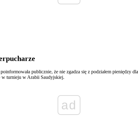
perpucharze
informowała publicznie, że nie zgadza się z podziałem pieniędzy dla j
w turnieju w Arabii Saudyjskiej.
ad