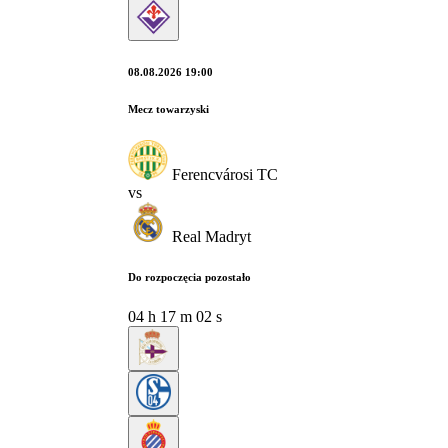
08.08.2026 19:00
Mecz towarzyski
Ferencvárosi TC
vs
Real Madryt
Do rozpoczęcia pozostało
04
h
17
m
01
s