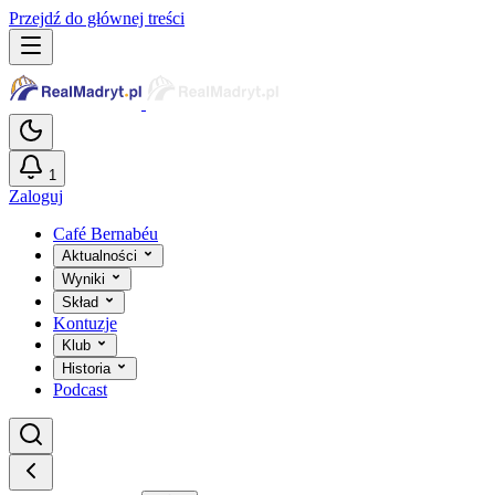
Przejdź do głównej treści
1
Zaloguj
Café Bernabéu
Aktualności
Wyniki
Skład
Kontuzje
Klub
Historia
Podcast