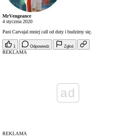
MrVengeance
4 stycznia 2020
Pani Carvajal mniej call od duty i budzimy się.
1
Odpowiedz
Zgłoś
REKLAMA
ad
REKLAMA