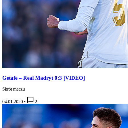
Getafe – Real Madryt 0:3 [VIDEO]
Skrót meczu
04.01.2020
•
2