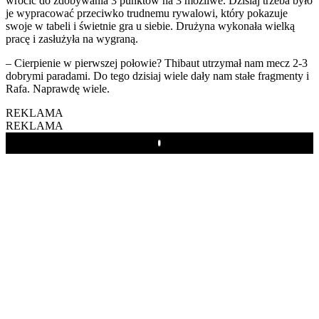
wrócić do zdobywania 3 punktów na 3 możliwe. Dzisiaj trzeba było
je wypracować przeciwko trudnemu rywalowi, który pokazuje
swoje w tabeli i świetnie gra u siebie. Drużyna wykonała wielką
pracę i zasłużyła na wygraną.
– Cierpienie w pierwszej połowie? Thibaut utrzymał nam mecz 2-3
dobrymi paradami. Do tego dzisiaj wiele dały nam stałe fragmenty i
Rafa. Naprawdę wiele.
REKLAMA
REKLAMA
Play