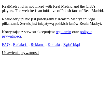
RealMadryt.pl is not linked with Real Madrid and the Club's
players. The website is an initiative of Polish fans of Real Madrid.
RealMadryt.pl nie jest powiązany z Realem Madryt ani jego
piłkarzami. Serwis jest inicjatywą polskich fanów Realu Madryt.
Korzystając z serwisu akceptujesz
regulamin
oraz
politykę
prywatności
.
FAQ
-
Redakcja
-
Reklama
-
Kontakt
-
Zgłoś błąd
Ustawienia prywatności