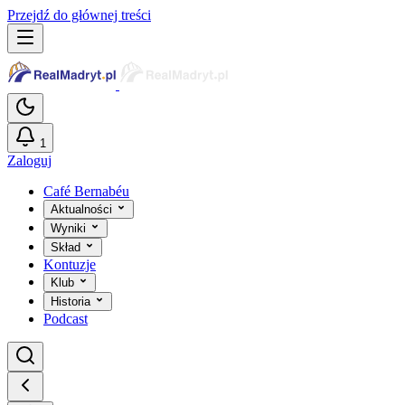
Przejdź do głównej treści
1
Zaloguj
Café Bernabéu
Aktualności
Wyniki
Skład
Kontuzje
Klub
Historia
Podcast