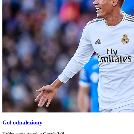
Gol odnaleziony
Królewscy wygrali z Getafe 3:0!