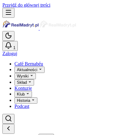
Przejdź do głównej treści
1
Zaloguj
Café Bernabéu
Aktualności
Wyniki
Skład
Kontuzje
Klub
Historia
Podcast