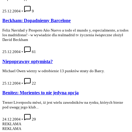
25.12.2004
•
9
Beckham: Dopadniemy Barcelonę
Feliz Navidad y Prospero Ańo Nuevo a todo el mundo y, especialmente, a todos
los madridistas! - w wywiadzie dla realmadrid tv życzenia świąteczne złożył
David Beckham
25.12.2004
•
61
Niepoprawny optymista?
Michael Owen wierzy w odrobienie 13 punktów straty do Barcy.
25.12.2004
•
22
Benitez: Morientes to nie jedyna opcja
Trener Liverpoolu mówi, iż jest wielu zawodników na rynku, których bierze
pod uwagę jego klub...
24.12.2004
•
29
REKLAMA
REKLAMA