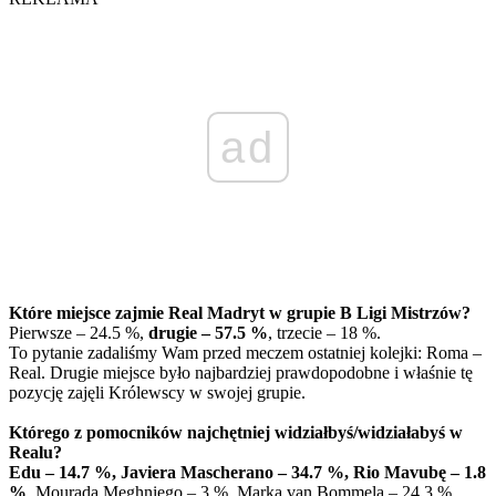
ad
Które miejsce zajmie Real Madryt w grupie B Ligi Mistrzów?
Pierwsze – 24.5 %,
drugie – 57.5 %
, trzecie – 18 %.
To pytanie zadaliśmy Wam przed meczem ostatniej kolejki: Roma –
Real. Drugie miejsce było najbardziej prawdopodobne i właśnie tę
pozycję zajęli Królewscy w swojej grupie.
Którego z pomocników najchętniej widziałbyś/widziałabyś w
Realu?
Edu – 14.7 %,
Javiera Mascherano – 34.7 %
, Rio Mavubę – 1.8
%
, Mourada Meghniego – 3 %, Marka van Bommela – 24.3 %,