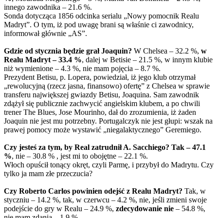
innego zawodnika – 21.6 %.
Sonda dotycząca 1856 odcinka serialu „Nowy pomocnik Realu
Madryt”. O tym, iż pod uwagę brani są właśnie ci zawodnicy,
informował głównie „AS”.
Gdzie od stycznia będzie grał Joaquin?
W Chelsea – 32.2 %,
w
Realu Madryt – 33.4 %
, dalej w Betisie – 21.5 %, w innym klubie
niż wymienione – 4.3 %, nie mam pojęcia – 8.7 %.
Prezydent Betisu, p. Lopera, powiedział, iż jego klub otrzymał
„rewolucyjną (rzecz jasna, finansowo) ofertę” z Chelsea w sprawie
transferu największej gwiazdy Betisu, Joaquina. Sam zawodnik
zdążył się publicznie zachwycić angielskim klubem, a po chwili
trener The Blues, Jose Mourinho, dał do zrozumienia, iż żaden
Joaquin nie jest mu potrzebny. Portugalczyk nie jest głupi: wszak na
prawej pomocy może wystawić „niegalaktycznego” Geremiego.
Czy jesteś za tym, by Real zatrudnił A. Sacchiego?
Tak – 47.1
%
, nie – 30.8 % , jest mi to obojętne – 22.1 %.
Włoch opuścił tonący okręt, czyli Parmę, i przybył do Madrytu. Czy
tylko ja mam złe przeczucia?
Czy Roberto Carlos powinien odejść z Realu Madryt?
Tak, w
styczniu – 14.2 %, tak, w czerwcu – 4.2 %, nie, jeśli zmieni swoje
podejście do gry w Realu – 24.9 %,
zdecydowanie nie
– 54.8 %,
nie mam zdania – 1.9 %.