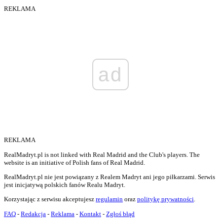
REKLAMA
ad
REKLAMA
RealMadryt.pl is not linked with Real Madrid and the Club's players. The
website is an initiative of Polish fans of Real Madrid.
RealMadryt.pl nie jest powiązany z Realem Madryt ani jego piłkarzami. Serwis
jest inicjatywą polskich fanów Realu Madryt.
Korzystając z serwisu akceptujesz
regulamin
oraz
politykę prywatności
.
FAQ
-
Redakcja
-
Reklama
-
Kontakt
-
Zgłoś błąd