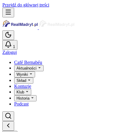
Przejdź do głównej treści
1
Zaloguj
Café Bernabéu
Aktualności
Wyniki
Skład
Kontuzje
Klub
Historia
Podcast