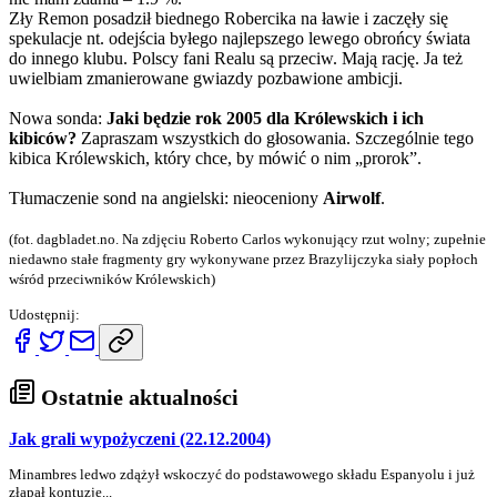
Zły Remon posadził biednego Robercika na ławie i zaczęły się
spekulacje nt. odejścia byłego najlepszego lewego obrońcy świata
do innego klubu. Polscy fani Realu są przeciw. Mają rację. Ja też
uwielbiam zmanierowane gwiazdy pozbawione ambicji.
Nowa sonda:
Jaki będzie rok 2005 dla Królewskich i ich
kibiców?
Zapraszam wszystkich do głosowania. Szczególnie tego
kibica Królewskich, który chce, by mówić o nim „prorok”.
Tłumaczenie sond na angielski: nieoceniony
Airwolf
.
(fot. dagbladet.no. Na zdjęciu Roberto Carlos wykonujący rzut wolny; zupełnie
niedawno stałe fragmenty gry wykonywane przez Brazylijczyka siały popłoch
wśród przeciwników Królewskich)
Udostępnij:
Ostatnie aktualności
Jak grali wypożyczeni (22.12.2004)
Minambres ledwo zdążył wskoczyć do podstawowego składu Espanyolu i już
złapał kontuzję...