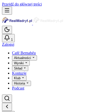
Przejdź do głównej treści
1
Zaloguj
Café Bernabéu
Aktualności
Wyniki
Skład
Kontuzje
Klub
Historia
Podcast