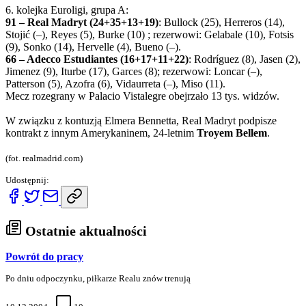
6. kolejka Euroligi, grupa A:
91 – Real Madryt (24+35+13+19)
: Bullock (25), Herreros (14),
Stojić (–), Reyes (5), Burke (10) ; rezerwowi: Gelabale (10), Fotsis
(9), Sonko (14), Hervelle (4), Bueno (–).
66 – Adecco Estudiantes (16+17+11+22)
: Rodríguez (8), Jasen (2),
Jimenez (9), Iturbe (17), Garces (8); rezerwowi: Loncar (–),
Patterson (5), Azofra (6), Vidaurreta (–), Miso (11).
Mecz rozegrany w Palacio Vistalegre obejrzało 13 tys. widzów.
W związku z kontuzją Elmera Bennetta, Real Madryt podpisze
kontrakt z innym Amerykaninem, 24-letnim
Troyem Bellem
.
(fot. realmadrid.com)
Udostępnij:
Ostatnie aktualności
Powrót do pracy
Po dniu odpoczynku, piłkarze Realu znów trenują