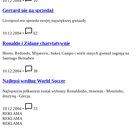
10.12.2004
•
10
Gerrard nie na sprzedaż
Liverpool nie sprzeda swojej największej gwiazdy
10.12.2004
•
62
Ronaldo i Zidane charytatywnie
Hierro, Redondo, Mijatovic, Suker, Campo i wiele innych gwiazd zagrają na
Santiago Bernabeu
10.12.2004
•
38
Najlepsi według World Soccer
Najlepszym piłkarzem został wybrany Ronaldinho, trenerem - Mourinho,
drużyną - Grecja..
10.12.2004
•
53
REKLAMA
REKLAMA
REKLAMA