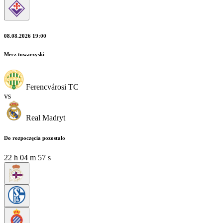
08.08.2026 19:00
Mecz towarzyski
Ferencvárosi TC
vs
Real Madryt
Do rozpoczęcia pozostało
22
h
04
m
57
s