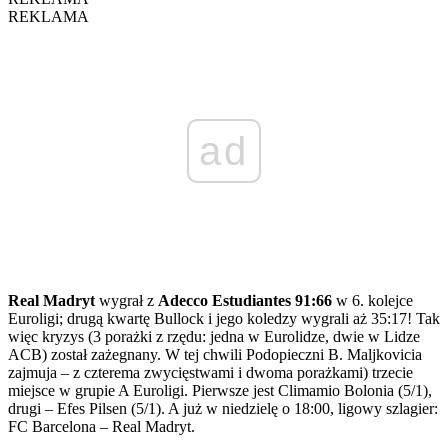
REKLAMA
ad
Real Madryt
wygrał z
Adecco Estudiantes 91:66
w 6. kolejce
Euroligi; drugą kwartę Bullock i jego koledzy wygrali aż 35:17! Tak
więc kryzys (3 porażki z rzędu: jedna w Eurolidze, dwie w Lidze
ACB) został zażegnany. W tej chwili Podopieczni B. Maljkovicia
zajmuja – z czterema zwycięstwami i dwoma porażkami) trzecie
miejsce w grupie A Euroligi. Pierwsze jest Climamio Bolonia (5/1),
drugi – Efes Pilsen (5/1). A już w niedzielę o 18:00, ligowy szlagier:
FC Barcelona – Real Madryt.