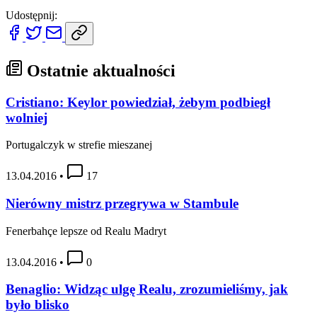
Udostępnij:
Ostatnie aktualności
Cristiano: Keylor powiedział, żebym podbiegł
wolniej
Portugalczyk w strefie mieszanej
13.04.2016
•
17
Nierówny mistrz przegrywa w Stambule
Fenerbahçe lepsze od Realu Madryt
13.04.2016
•
0
Benaglio: Widząc ulgę Realu, zrozumieliśmy, jak
było blisko