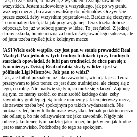
Tak, co za sposób, to prawda, z wysiłkiem i zaangażowaniem
wszystkich. Jestem zadowolony z wszystkiego, jak po wygraniu
ważnego meczu, bo awansowaliśmy do półfinałów. Oczywiście
prezes zszedł, żeby wszystkim pogratulować. Bardzo się cieszymy.
To normalny dzień, taki jak przy wygranej. Teraz trzeba dobrze
odpocząć, bo już w sobotę gramy w lidze. To jest futbol. Z jednej
strony szkoda, bo nie można za bardzo świętować tego sukcesu, ale
od jutra trzeba myśleć już o kolejnym meczu.
[AS] Wiele osób wątpiło, czy jest pan w stanie prowadzić Real
Madryt. Pan jednak w tych trudnych dniach i przy trudnych
starciach opowiadał, że lubi pan trudności, że chce pan się z
tym mierzyć. Dzisiaj Real odrabia straty w lidze i jest w
półfinale Ligi Mistrzów. Jak pan to widzi?
Tak, ale futbol poznałem już jako zawodnik, wiem jak jest. Teraz
przeżywam to jako trener, co jest dużo trudniejsze, ale cieszę się z
tego, co robię. Nie martwię się tym, co może się zdarzyć. Zajmuję
się tym, co mamy zrobić, co mam zrobić każdego dnia, żeby
zawodnicy grali lepiej. Są trudne momenty jak ten pierwszy mecz,
ale zawsze trzeba być spokojnym po takich wydarzeniach. Nie
można szaleć, bo w futbolu masz wszystko. Jednak po takim meczu
nie odlatuję, bo nie odlatywałem też jako zawodnik. Nigdy nie
odlecę jako trener, tym bardziej jako trener, bo już wiem jak trudne
jest to stanowisko. Podchodzę do tego ze spokojem.