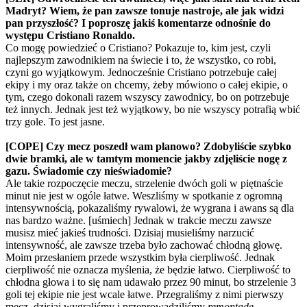
Madryt? Wiem, że pan zawsze tonuje nastroje, ale jak widzi
pan przyszłość? I poproszę jakiś komentarze odnośnie do
występu Cristiano Ronaldo.
Co mogę powiedzieć o Cristiano? Pokazuje to, kim jest, czyli
najlepszym zawodnikiem na świecie i to, że wszystko, co robi,
czyni go wyjątkowym. Jednocześnie Cristiano potrzebuje całej
ekipy i my oraz także on chcemy, żeby mówiono o całej ekipie, o
tym, czego dokonali razem wszyscy zawodnicy, bo on potrzebuje
też innych. Jednak jest też wyjątkowy, bo nie wszyscy potrafią wbić
trzy gole. To jest jasne.
[COPE] Czy mecz poszedł wam planowo? Zdobyliście szybko
dwie bramki, ale w tamtym momencie jakby zdjęliście nogę z
gazu. Świadomie czy nieświadomie?
Ale takie rozpoczęcie meczu, strzelenie dwóch goli w piętnaście
minut nie jest w ogóle łatwe. Weszliśmy w spotkanie z ogromną
intensywnością, pokazaliśmy rywalowi, że wygrana i awans są dla
nas bardzo ważne. [uśmiech] Jednak w trakcie meczu zawsze
musisz mieć jakieś trudności. Dzisiaj musieliśmy narzucić
intensywność, ale zawsze trzeba było zachować chłodną głowę.
Moim przesłaniem przede wszystkim była cierpliwość. Jednak
cierpliwość nie oznacza myślenia, że będzie łatwo. Cierpliwość to
chłodna głowa i to się nam udawało przez 90 minut, bo strzelenie 3
goli tej ekipie nie jest wcale łatwe. Przegraliśmy z nimi pierwszy
mecz, dzisiaj wygraliśmy i przeprowadziliśmy
remontadę
.