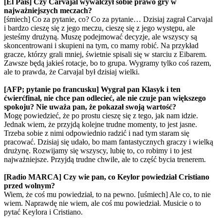
[El País] Czy Carvajal wywalczył sobie prawo gry w
najważniejszych meczach?
[śmiech] Co za pytanie, co? Co za pytanie… Dzisiaj zagrał Carvajal
i bardzo cieszę się z jego meczu, cieszę się z jego występu, ale
jesteśmy drużyną. Muszę podejmować decyzje, ale wszyscy są
skoncentrowani i skupieni na tym, co mamy robić. Na przykład
gracze, którzy grali mniej, świetnie spisali się w starciu z Eibarem.
Zawsze będą jakieś rotacje, bo to grupa. Wygramy tylko coś razem,
ale to prawda, że Carvajal był dzisiaj wielki.
[AFP; pytanie po francusku] Wygrał pan Klasyk i ten
ćwierćfinał, nie chce pan odlecieć, ale nie czuje pan większego
spokoju? Nie uważa pan, że pokazał swoją wartość?
Mogę powiedzieć, że po prostu cieszę się z tego, jak nam idzie.
Jednak wiem, że przyjdą kolejne trudne momenty, to jest jasne.
Trzeba sobie z nimi odpowiednio radzić i nad tym staram się
pracować. Dzisiaj się udało, bo mam fantastycznych graczy i wielką
drużynę. Rozwijamy się wszyscy, lubię to, co robimy i to jest
najważniejsze. Przyjdą trudne chwile, ale to część bycia trenerem.
[Radio MARCA] Czy wie pan, co Keylor powiedział Cristiano
przed wolnym?
Wiem, że coś mu powiedział, to na pewno. [uśmiech] Ale co, to nie
wiem. Naprawdę nie wiem, ale coś mu powiedział. Musicie o to
pytać Keylora i Cristiano.