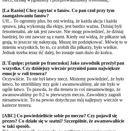
[La Razón] Chcę zapytać o fanów. Co pan czuł przy tym
zaangażowaniu fanów?
Uff... To ogromny plus, bo oni wiedzą, że każda akcja i każda
sprawa, jaką wykonują dla ekipy, jest bardzo ważna. Dzisiaj byli
fenomenalni, ale tak jest zawsze. Nie mogę powiedzieć, że dzisiaj
bardziej, bo oni zawsze są z nami. Kiedy oni widzą, że piłkarze tak
grają, to jeszcze się nakręcają. Muszę im podziękować. Mówię to w
imieniu wszystkich, bo to, co zrobili dla piłkarzy, było wielkie.
Jednak trzeba teraz iść dalej, bo zostaje nam dużo do końca.
[L'Équipe; pytanie po francusku] Jako zawodnik przeżył pan
wszystko. Czy dzisiejszy wieczór przyniósł panu największe
emocje w roli trenera?
Oczywiście. To nie był łatwy mecz. Możemy powiedzieć, że było
łatwo, bo strzeliliśmy trzy gole i awansowaliśmy, ale nie było w
ogóle łatwo. To prawda, że dla trenera to coś niesamowitego, że
awansowaliśmy po 0:2 w pierwszym meczu. Zawodnicy zagrali
niesamowicie. To na pewno dotychczas mój najlepszy wieczór w
karierze trenera.
[ABC] Co powiedzieliście sobie po meczu? Czy pojawił się
prezes? Co działo się w szatni? Szczególnie, że awansowaliście
w taki sposób.