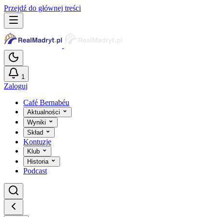
Przejdź do głównej treści
1
Zaloguj
Café Bernabéu
Aktualności
Wyniki
Skład
Kontuzje
Klub
Historia
Podcast