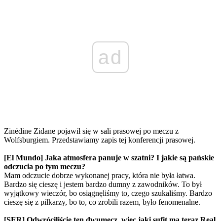
ad
Zinédine Zidane pojawił się w sali prasowej po meczu z
Wolfsburgiem. Przedstawiamy zapis tej konferencji prasowej.
[El Mundo] Jaka atmosfera panuje w szatni? I jakie są pańskie
odczucia po tym meczu?
Mam odczucie dobrze wykonanej pracy, która nie była łatwa.
Bardzo się cieszę i jestem bardzo dumny z zawodników. To był
wyjątkowy wieczór, bo osiągnęliśmy to, czego szukaliśmy. Bardzo
cieszę się z piłkarzy, bo to, co zrobili razem, było fenomenalne.
[SER] Odwróciliście ten dwumecz, więc jaki sufit ma teraz Real