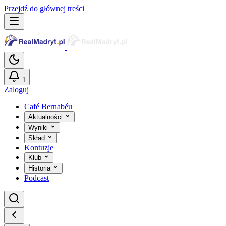
Przejdź do głównej treści
1
Zaloguj
Café Bernabéu
Aktualności
Wyniki
Skład
Kontuzje
Klub
Historia
Podcast