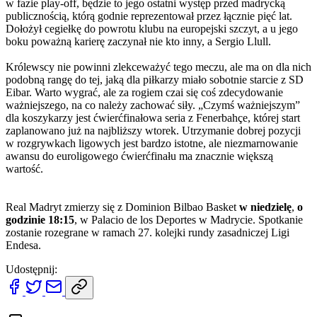
w fazie play-off, będzie to jego ostatni występ przed madrycką
publicznością, którą godnie reprezentował przez łącznie pięć lat.
Dołożył cegiełkę do powrotu klubu na europejski szczyt, a u jego
boku poważną karierę zaczynał nie kto inny, a Sergio Llull.
Królewscy nie powinni zlekceważyć tego meczu, ale ma on dla nich
podobną rangę do tej, jaką dla piłkarzy miało sobotnie starcie z SD
Eibar. Warto wygrać, ale za rogiem czai się coś zdecydowanie
ważniejszego, na co należy zachować siły. „Czymś ważniejszym”
dla koszykarzy jest ćwierćfinałowa seria z Fenerbahçe, której start
zaplanowano już na najbliższy wtorek. Utrzymanie dobrej pozycji
w rozgrywkach ligowych jest bardzo istotne, ale niezmarnowanie
awansu do euroligowego ćwierćfinału ma znacznie większą
wartość.
Real Madryt zmierzy się z Dominion Bilbao Basket
w niedzielę
,
o
godzinie 18:15
, w Palacio de los Deportes w Madrycie. Spotkanie
zostanie rozegrane w ramach 27. kolejki rundy zasadniczej Ligi
Endesa.
Udostępnij: