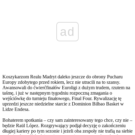
ad
Koszykarzom Realu Madryt daleko jeszcze do obrony Pucharu
Europy zdobytego przed rokiem, lecz nie utracili na to szansy.
Awansowali do ćwierćfinałów Euroligi z dużym trudem, rzutem na
taśmę, i już w następnym tygodniu rozpoczną zmagania o
wejściówkę do turnieju finałowego, Final Four. Rywalizację tę
uprzedzi jeszcze niedzielne starcie z Dominion Bilbao Basket w
Lidze Endesa.
Bohaterem spotkania – czy sam zainteresowany tego chce, czy nie –
będzie Raül López. Rozgrywający podjął decyzję o zakończeniu
długiej kariery po tym sezonie i jeżeli oba zespoły nie trafią na siebie