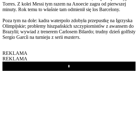
Torres. Z kolei Messi tym razem na Anoecie zagra od pierwszej
minuty. Rok temu to właśnie tam odmienił się los Barcelony.
Poza tym na dole: kadra waterpolo zdobyła przepustkę na Igrzyska
Olimpijskie; problemy hiszpańskich szczypiornistów z awansem do
Brazylii; wywiad z trenerem Carlosem Bilardo; trudny dzień golfisty
Sergio Garcíi na turnieju z serii
masters
.
REKLAMA
REKLAMA
Play