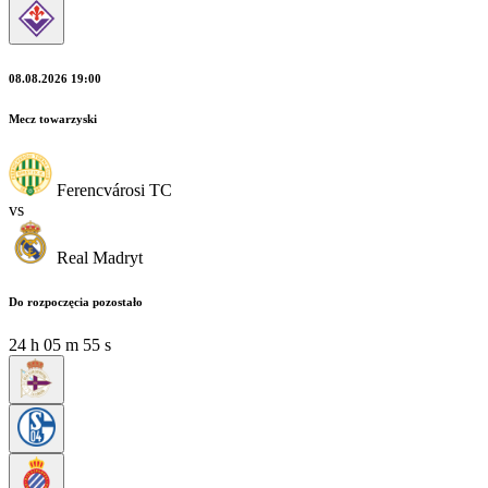
08.08.2026 19:00
Mecz towarzyski
Ferencvárosi TC
vs
Real Madryt
Do rozpoczęcia pozostało
24
h
05
m
55
s