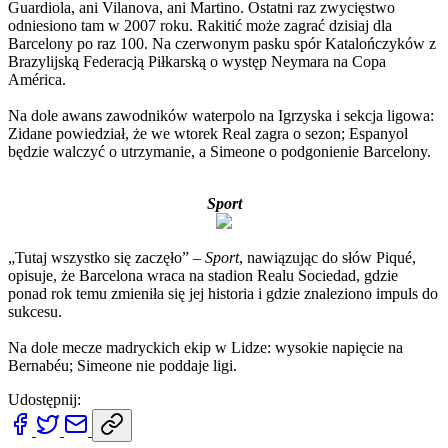
Guardiola, ani Vilanova, ani Martino. Ostatni raz zwycięstwo
odniesiono tam w 2007 roku. Rakitić może zagrać dzisiaj dla
Barcelony po raz 100. Na czerwonym pasku spór Katalończyków z
Brazylijską Federacją Piłkarską o występ Neymara na Copa
América.
Na dole awans zawodników waterpolo na Igrzyska i sekcja ligowa:
Zidane powiedział, że we wtorek Real zagra o sezon; Espanyol
będzie walczyć o utrzymanie, a Simeone o podgonienie Barcelony.
Sport
„Tutaj wszystko się zaczęło” –
Sport
, nawiązując do słów Piqué,
opisuje, że Barcelona wraca na stadion Realu Sociedad, gdzie
ponad rok temu zmieniła się jej historia i gdzie znaleziono impuls do
sukcesu.
Na dole mecze madryckich ekip w Lidze: wysokie napięcie na
Bernabéu; Simeone nie poddaje ligi.
Udostępnij: