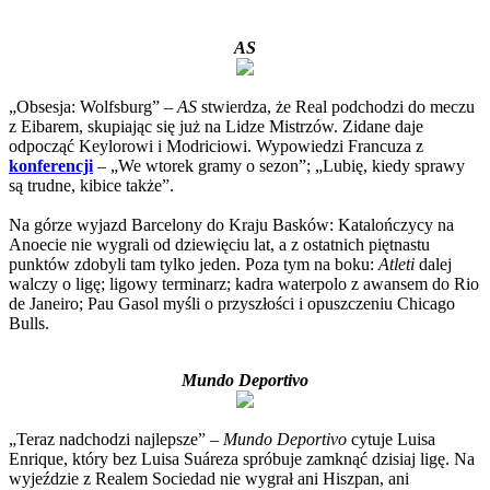
AS
„Obsesja: Wolfsburg” –
AS
stwierdza, że Real podchodzi do meczu
z Eibarem, skupiając się już na Lidze Mistrzów. Zidane daje
odpocząć Keylorowi i Modriciowi. Wypowiedzi Francuza z
konferencji
– „We wtorek gramy o sezon”; „Lubię, kiedy sprawy
są trudne, kibice także”.
Na górze wyjazd Barcelony do Kraju Basków: Katalończycy na
Anoecie nie wygrali od dziewięciu lat, a z ostatnich piętnastu
punktów zdobyli tam tylko jeden. Poza tym na boku:
Atleti
dalej
walczy o ligę; ligowy terminarz; kadra waterpolo z awansem do Rio
de Janeiro; Pau Gasol myśli o przyszłości i opuszczeniu Chicago
Bulls.
Mundo Deportivo
„Teraz nadchodzi najlepsze” –
Mundo Deportivo
cytuje Luisa
Enrique, który bez Luisa Suáreza spróbuje zamknąć dzisiaj ligę. Na
wyjeździe z Realem Sociedad nie wygrał ani Hiszpan, ani