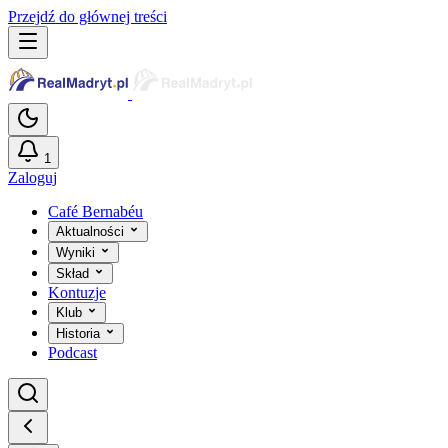
Przejdź do głównej treści
1
Zaloguj
Café Bernabéu
Aktualności
Wyniki
Skład
Kontuzje
Klub
Historia
Podcast