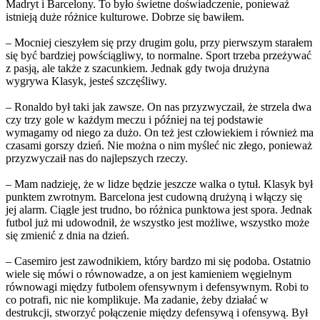
Madryt i Barcelony. To było świetne doświadczenie, ponieważ
istnieją duże różnice kulturowe. Dobrze się bawiłem.
– Mocniej cieszyłem się przy drugim golu, przy pierwszym starałem
się być bardziej powściągliwy, to normalne. Sport trzeba przeżywać
z pasją, ale także z szacunkiem. Jednak gdy twoja drużyna
wygrywa Klasyk, jesteś szczęśliwy.
– Ronaldo był taki jak zawsze. On nas przyzwyczaił, że strzela dwa
czy trzy gole w każdym meczu i później na tej podstawie
wymagamy od niego za dużo. On też jest człowiekiem i również ma
czasami gorszy dzień. Nie można o nim myśleć nic złego, ponieważ
przyzwyczaił nas do najlepszych rzeczy.
– Mam nadzieję, że w lidze będzie jeszcze walka o tytuł. Klasyk był
punktem zwrotnym. Barcelona jest cudowną drużyną i włączy się
jej alarm. Ciągle jest trudno, bo różnica punktowa jest spora. Jednak
futbol już mi udowodnił, że wszystko jest możliwe, wszystko może
się zmienić z dnia na dzień.
– Casemiro jest zawodnikiem, który bardzo mi się podoba. Ostatnio
wiele się mówi o równowadze, a on jest kamieniem węgielnym
równowagi między futbolem ofensywnym i defensywnym. Robi to
co potrafi, nic nie komplikuje. Ma zadanie, żeby działać w
destrukcji, stworzyć połączenie między defensywą i ofensywą. Był