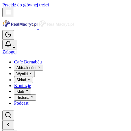
Przejdź do głównej treści
1
Zaloguj
Café Bernabéu
Aktualności
Wyniki
Skład
Kontuzje
Klub
Historia
Podcast