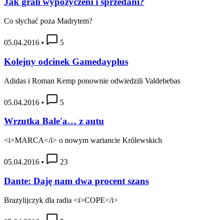
Jak grali wypożyczeni i sprzedani?
Co słychać poza Madrytem?
05.04.2016
•
5
Kolejny odcinek Gamedayplus
Adidas i Roman Kemp ponownie odwiedzili Valdebebas
05.04.2016
•
5
Wrzutka Bale'a… z autu
<i>MARCA</i> o nowym wariancie Królewskich
05.04.2016
•
23
Dante: Daję nam dwa procent szans
Brazylijczyk dla radia <i>COPE</i>