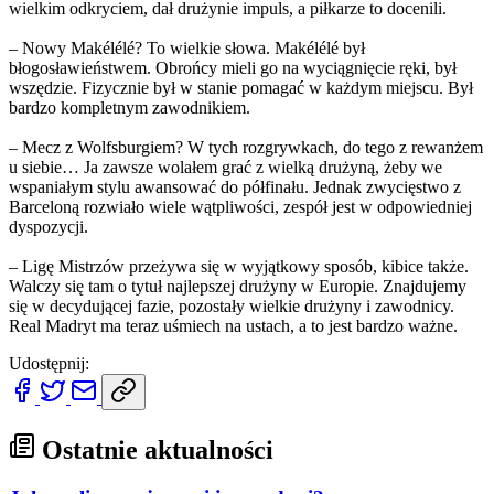
wielkim odkryciem, dał drużynie impuls, a piłkarze to docenili.
– Nowy Makélélé? To wielkie słowa. Makélélé był
błogosławieństwem. Obrońcy mieli go na wyciągnięcie ręki, był
wszędzie. Fizycznie był w stanie pomagać w każdym miejscu. Był
bardzo kompletnym zawodnikiem.
– Mecz z Wolfsburgiem? W tych rozgrywkach, do tego z rewanżem
u siebie… Ja zawsze wolałem grać z wielką drużyną, żeby we
wspaniałym stylu awansować do półfinału. Jednak zwycięstwo z
Barceloną rozwiało wiele wątpliwości, zespół jest w odpowiedniej
dyspozycji.
– Ligę Mistrzów przeżywa się w wyjątkowy sposób, kibice także.
Walczy się tam o tytuł najlepszej drużyny w Europie. Znajdujemy
się w decydującej fazie, pozostały wielkie drużyny i zawodnicy.
Real Madryt ma teraz uśmiech na ustach, a to jest bardzo ważne.
Udostępnij:
Ostatnie aktualności