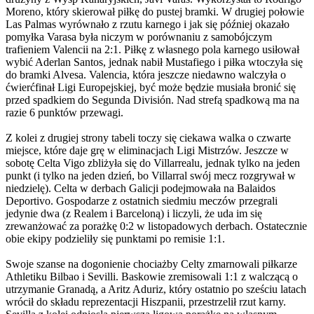
Moreno, który skierował piłkę do pustej bramki. W drugiej połowie
Las Palmas wyrównało z rzutu karnego i jak się później okazało
pomyłka Varasa była niczym w porównaniu z samobójczym
trafieniem Valencii na 2:1. Piłkę z własnego pola karnego usiłował
wybić Aderlan Santos, jednak nabił Mustafiego i piłka wtoczyła się
do bramki Alvesa. Valencia, która jeszcze niedawno walczyła o
ćwierćfinał Ligi Europejskiej, być może będzie musiała bronić się
przed spadkiem do Segunda División. Nad strefą spadkową ma na
razie 6 punktów przewagi.
Z kolei z drugiej strony tabeli toczy się ciekawa walka o czwarte
miejsce, które daje grę w eliminacjach Ligi Mistrzów. Jeszcze w
sobotę Celta Vigo zbliżyła się do Villarrealu, jednak tylko na jeden
punkt (i tylko na jeden dzień, bo Villarral swój mecz rozgrywał w
niedzielę). Celta w derbach Galicji podejmowała na Balaidos
Deportivo. Gospodarze z ostatnich siedmiu meczów przegrali
jedynie dwa (z Realem i Barceloną) i liczyli, że uda im się
zrewanżować za porażkę 0:2 w listopadowych derbach. Ostatecznie
obie ekipy podzieliły się punktami po remisie 1:1.
Swoje szanse na dogonienie chociażby Celty zmarnowali piłkarze
Athletiku Bilbao i Sevilli. Baskowie zremisowali 1:1 z walczącą o
utrzymanie Granadą, a Aritz Aduriz, który ostatnio po sześciu latach
wrócił do składu reprezentacji Hiszpanii, przestrzelił rzut karny.