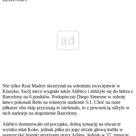
ad
Nie tylko Real Madryt skorzystał na sobotnim zwycięstwie w
Klasyku. Swój mecz wygrało także Atlético i zbliżyło się do lidera z
Barcelony na 6 punktów. Podopieczni Diego Simeone w sobotę
łatwo pokonali Betis na własnym stadionie 5:1. Choć na razie
piłkarze obu ekip przyznają to nieśmiało, to z pewnością odżyły w
nich nadzieje na dogonienie Barcelony.
Atlético dominowało od początku, dobrą sytuację na otwarcie
wyniku miał Koke, jednak piłka po jego strzale głową trafiła w
poprzeczkę bramki strzeżonej przez Adána. Jednak w 37. minucie