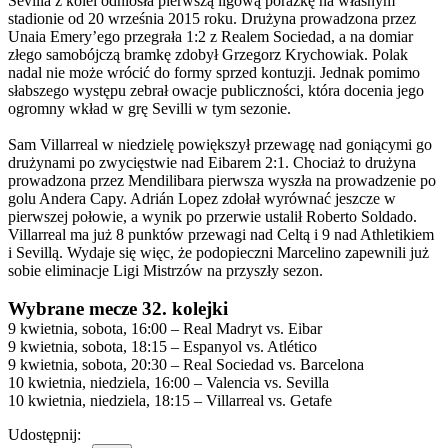
Sevilla z kolei odniosła pierwszą ligową porażkę na własnym
stadionie od 20 września 2015 roku. Drużyna prowadzona przez
Unaia Emery’ego przegrała 1:2 z Realem Sociedad, a na domiar
złego samobójczą bramkę zdobył Grzegorz Krychowiak. Polak
nadal nie może wrócić do formy sprzed kontuzji. Jednak pomimo
słabszego występu zebrał owacje publiczności, która docenia jego
ogromny wkład w grę Sevilli w tym sezonie.
Sam Villarreal w niedzielę powiększył przewagę nad goniącymi go
drużynami po zwycięstwie nad Eibarem 2:1. Chociaż to drużyna
prowadzona przez Mendilibara pierwsza wyszła na prowadzenie po
golu Andera Capy. Adrián Lopez zdołał wyrównać jeszcze w
pierwszej połowie, a wynik po przerwie ustalił Roberto Soldado.
Villarreal ma już 8 punktów przewagi nad Celtą i 9 nad Athletikiem
i Sevillą. Wydaje się więc, że podopieczni Marcelino zapewnili już
sobie eliminacje Ligi Mistrzów na przyszły sezon.
Wybrane mecze 32. kolejki
9 kwietnia, sobota, 16:00 – Real Madryt vs. Eibar
9 kwietnia, sobota, 18:15 – Espanyol vs. Atlético
9 kwietnia, sobota, 20:30 – Real Sociedad vs. Barcelona
10 kwietnia, niedziela, 16:00 – Valencia vs. Sevilla
10 kwietnia, niedziela, 18:15 – Villarreal vs. Getafe
Udostępnij: