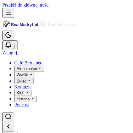
Przejdź do głównej treści
1
Zaloguj
Café Bernabéu
Aktualności
Wyniki
Skład
Kontuzje
Klub
Historia
Podcast