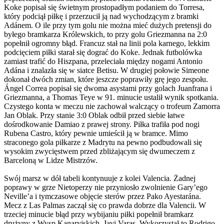
Koke popisał się świetnym prostopadłym podaniem do Torresa,
który podciął piłkę i przerzucił ją nad wychodzącym z bramki
Adánem. O ile przy tym golu nie można mieć dużych pretensji do
byłego bramkarza Królewskich, to przy golu Griezmanna na 2:0
popełnił ogromny błąd. Francuz stał na linii pola karnego, lekkim
podcięciem piłki starał się dograć do Koke. Jednak futbolówka
zamiast trafić do Hiszpana, przeleciała między nogami Antonio
Adána i znalazła się w siatce Betisu. W drugiej połowie Simeone
dokonał dwóch zmian, które jeszcze poprawiły grę jego zespołu.
Ángel Correa popisał się dwoma asystami przy golach Juanfrana i
Griezmanna, a Thomas Teye w 91. minucie ustalił wynik spotkania.
Czystego konta w meczu nie zachował walczący o trofeum Zamorra
Jan Oblak. Przy stanie 3:0 Oblak odbił przed siebie łatwe
dośrodkowanie Damiao z prawej strony. Piłka trafiła pod nogi
Rubena Castro, który pewnie umieścił ją w bramce. Mimo
straconego gola piłkarze z Madrytu na pewno podbudowali się
wysokim zwycięstwem przed zbliżającym się dwumeczem z
Barceloną w Lidze Mistrzów.
Swój marsz w dół tabeli kontynuuje z kolei Valencia. Żadnej
poprawy w grze Nietoperzy nie przyniosło zwolnienie Gary’ego
Neville’a i tymczasowe objęcie sterów przez Pako Ayestarána.
Mecz z Las Palmas zaczął się co prawda dobrze dla Valencii. W
trzeciej minucie błąd przy wybijaniu piłki popełnił bramkarz
drużyny z Wysp Kanaryjskich, Javi Varas. Wykorzystał to Rodrigo