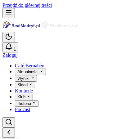
Przejdź do głównej treści
1
Zaloguj
Café Bernabéu
Aktualności
Wyniki
Skład
Kontuzje
Klub
Historia
Podcast