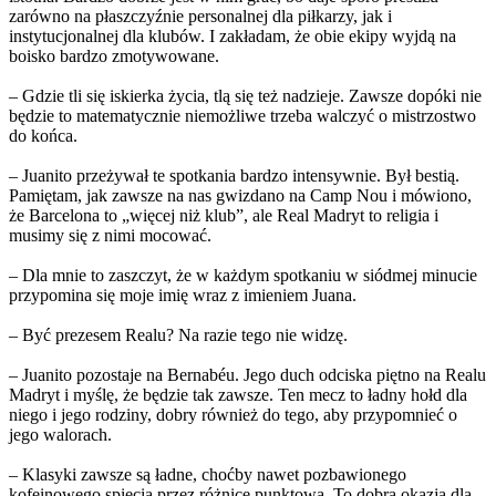
zarówno na płaszczyźnie personalnej dla piłkarzy, jak i
instytucjonalnej dla klubów. I zakładam, że obie ekipy wyjdą na
boisko bardzo zmotywowane.
– Gdzie tli się iskierka życia, tlą się też nadzieje. Zawsze dopóki nie
będzie to matematycznie niemożliwe trzeba walczyć o mistrzostwo
do końca.
– Juanito przeżywał te spotkania bardzo intensywnie. Był bestią.
Pamiętam, jak zawsze na nas gwizdano na Camp Nou i mówiono,
że Barcelona to „więcej niż klub”, ale Real Madryt to religia i
musimy się z nimi mocować.
– Dla mnie to zaszczyt, że w każdym spotkaniu w siódmej minucie
przypomina się moje imię wraz z imieniem Juana.
– Być prezesem Realu? Na razie tego nie widzę.
– Juanito pozostaje na Bernabéu. Jego duch odciska piętno na Realu
Madryt i myślę, że będzie tak zawsze. Ten mecz to ładny hołd dla
niego i jego rodziny, dobry również do tego, aby przypomnieć o
jego walorach.
– Klasyki zawsze są ładne, choćby nawet pozbawionego
kofeinowego spięcia przez różnicę punktową. To dobra okazja dla