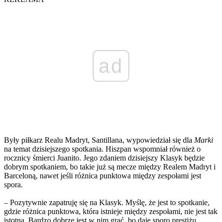
ad
Były piłkarz Realu Madryt, Santillana, wypowiedział się dla
Marki
na temat dzisiejszego spotkania. Hiszpan wspomniał również o
rocznicy śmierci Juanito. Jego zdaniem dzisiejszy Klasyk będzie
dobrym spotkaniem, bo takie już są mecze między Realem Madryt i
Barceloną, nawet jeśli różnica punktowa między zespołami jest
spora.
– Pozytywnie zapatruję się na Klasyk. Myślę, że jest to spotkanie,
gdzie różnica punktowa, która istnieje między zespołami, nie jest tak
istotna. Bardzo dobrze jest w nim grać, bo daje sporo prestiżu