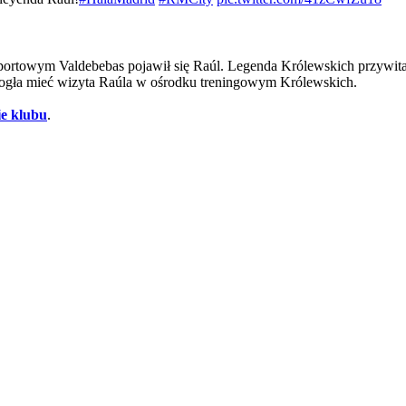
ortowym Valdebebas pojawił się Raúl. Legenda Królewskich przywitał
 mogła mieć wizyta Raúla w ośrodku treningowym Królewskich.
ie klubu
.