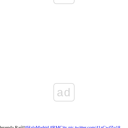
ad
 leyenda Raúl!
#HalaMadrid
#RMCity
pic.twitter.com/41zCwfZu18