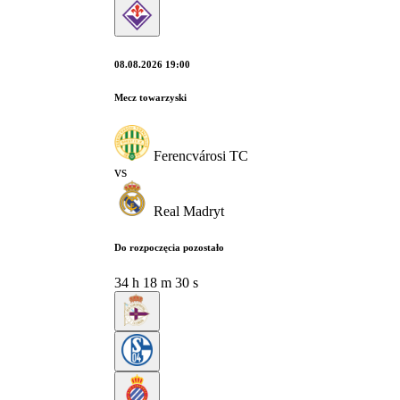
08.08.2026 19:00
Mecz towarzyski
Ferencvárosi TC
vs
Real Madryt
Do rozpoczęcia pozostało
34
h
18
m
29
s