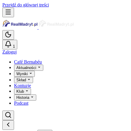
Przejdź do głównej treści
1
Zaloguj
Café Bernabéu
Aktualności
Wyniki
Skład
Kontuzje
Klub
Historia
Podcast