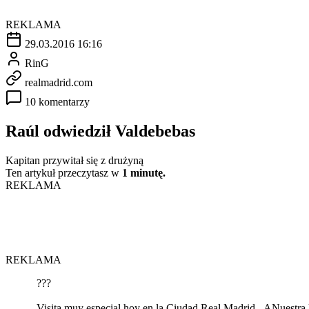
REKLAMA
29.03.2016 16:16
RinG
realmadrid.com
10 komentarzy
Raúl odwiedził Valdebebas
Kapitan przywitał się z drużyną
Ten artykuł przeczytasz w
1 minutę.
REKLAMA
REKLAMA
???
Visita muy especial hoy en la Ciudad Real Madrid...ĄNuestra