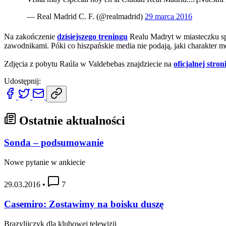
— Real Madrid C. F. (@realmadrid)
29 marca 2016
Na zakończenie
dzisiejszego treningu
Realu Madryt w miasteczku sp
zawodnikami. Póki co hiszpańskie media nie podają, jaki charakter
Zdjęcia z pobytu Raúla w Valdebebas znajdziecie na
oficjalnej stron
Udostępnij:
Ostatnie aktualności
Sonda – podsumowanie
Nowe pytanie w ankiecie
29.03.2016
•
7
Casemiro: Zostawimy na boisku duszę
Brazylijczyk dla klubowej telewizji