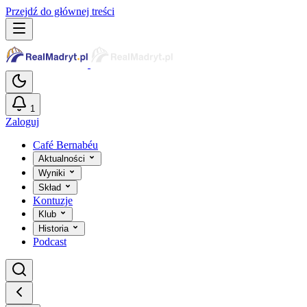
Przejdź do głównej treści
1
Zaloguj
Café Bernabéu
Aktualności
Wyniki
Skład
Kontuzje
Klub
Historia
Podcast