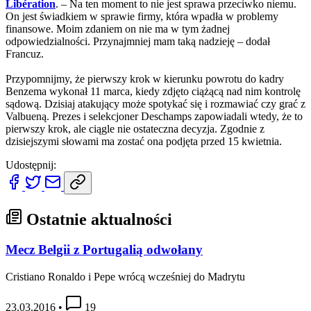
Libération
. – Na ten moment to nie jest sprawa przeciwko niemu.
On jest świadkiem w sprawie firmy, która wpadła w problemy
finansowe. Moim zdaniem on nie ma w tym żadnej
odpowiedzialności. Przynajmniej mam taką nadzieję – dodał
Francuz.
Przypomnijmy, że pierwszy krok w kierunku powrotu do kadry
Benzema wykonał 11 marca, kiedy zdjęto ciążącą nad nim kontrolę
sądową. Dzisiaj atakujący może spotykać się i rozmawiać czy grać z
Valbueną. Prezes i selekcjoner Deschamps zapowiadali wtedy, że to
pierwszy krok, ale ciągle nie ostateczna decyzja. Zgodnie z
dzisiejszymi słowami ma zostać ona podjęta przed 15 kwietnia.
Udostępnij:
Ostatnie aktualności
Mecz Belgii z Portugalią odwołany
Cristiano Ronaldo i Pepe wrócą wcześniej do Madrytu
23.03.2016
•
19