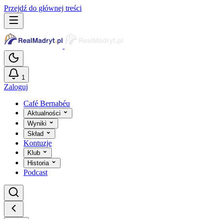
Przejdź do głównej treści
1
Zaloguj
Café Bernabéu
Aktualności
Wyniki
Skład
Kontuzje
Klub
Historia
Podcast