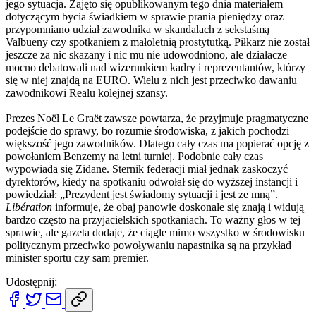
jego sytuacja. Zajęto się opublikowanym tego dnia materiałem
dotyczącym bycia świadkiem w sprawie prania pieniędzy oraz
przypomniano udział zawodnika w skandalach z sekstaśmą
Valbueny czy spotkaniem z małoletnią prostytutką. Piłkarz nie został
jeszcze za nic skazany i nic mu nie udowodniono, ale działacze
mocno debatowali nad wizerunkiem kadry i reprezentantów, którzy
się w niej znajdą na EURO. Wielu z nich jest przeciwko dawaniu
zawodnikowi Realu kolejnej szansy.
Prezes Noël Le Graët zawsze powtarza, że przyjmuje pragmatyczne
podejście do sprawy, bo rozumie środowiska, z jakich pochodzi
większość jego zawodników. Dlatego cały czas ma popierać opcję z
powołaniem Benzemy na letni turniej. Podobnie cały czas
wypowiada się Zidane. Sternik federacji miał jednak zaskoczyć
dyrektorów, kiedy na spotkaniu odwołał się do wyższej instancji i
powiedział: „Prezydent jest świadomy sytuacji i jest ze mną”.
Libération
informuje, że obaj panowie doskonale się znają i widują
bardzo często na przyjacielskich spotkaniach. To ważny głos w tej
sprawie, ale gazeta dodaje, że ciągle mimo wszystko w środowisku
politycznym przeciwko powoływaniu napastnika są na przykład
minister sportu czy sam premier.
Udostępnij: