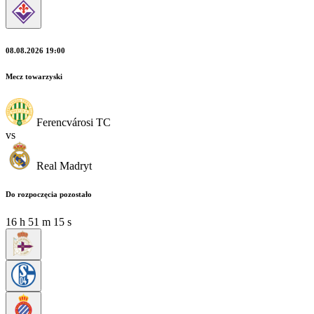
08.08.2026 19:00
Mecz towarzyski
Ferencvárosi TC
vs
Real Madryt
Do rozpoczęcia pozostało
16
h
51
m
14
s