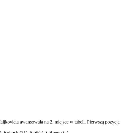
ljkovicia awansowała na 2. miejsce w tabeli. Pierwszą pozycja
, Bullock (21), Stojić (–), Bueno (–).