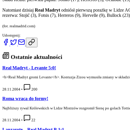
Natomiast dzisiaj
Real Madryt
odniósł pierwszą porażkę w Lidze 
rezerwa: Stojić (3), Fotsis (7), Herreros (9), Hervelle (9), Bullock (23
(fot. realmadrid.com)
Udostępnij:
Ostatnie aktualności
Real Madryt - Levante 5:0!
<b>Real Madryt gromi Levante</b>. Kontuzja Zizou wymusiła zmiany w składzie
28.11.2004
•
200
Roma wraca do formy!
Najbliższy rywal Królewskich w Lidze Mistrzów rozgromił Sienę po golach Totti
28.11.2004
•
22
Lanzarote – Real Madryt B 1:1