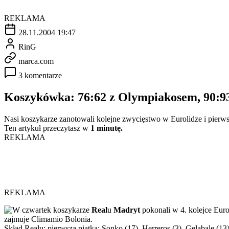
REKLAMA
28.11.2004 19:47
RinG
marca.com
3 komentarze
Koszykówka: 76:62 z Olympiakosem, 90:9
Nasi koszykarze zanotowali kolejne zwycięstwo w Eurolidze i pierw
Ten artykuł przeczytasz w
1 minutę.
REKLAMA
REKLAMA
W czwartek koszykarze
Real
u
Madryt
pokonali w 4. kolejce Euro
zajmuje Climamio Bolonia.
Skład Realu: pierwsza piątka: Sonko (17), Herreros (3), Gelabale (13),