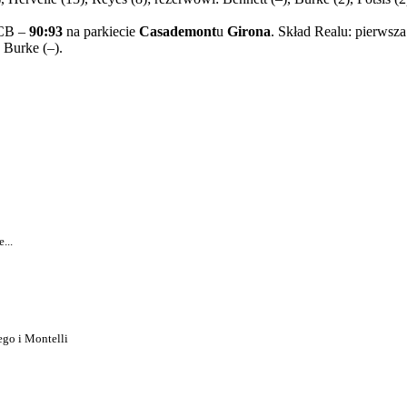
ACB –
90:93
na parkiecie
Casademont
u
Girona
. Skład Realu: pierwsza
) Burke (–).
...
ego i Montelli