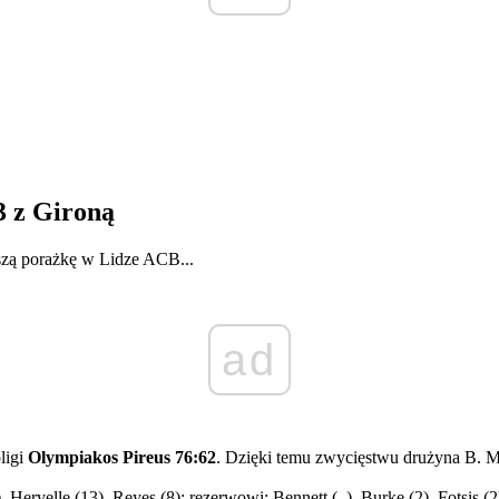
3 z Gironą
szą porażkę w Lidze ACB...
ad
ligi
Olympiakos Pireus 76:62
. Dzięki temu zwycięstwu drużyna B. Ma
 Hervelle (13), Reyes (8); rezerwowi: Bennett (–), Burke (2), Fotsis (2)