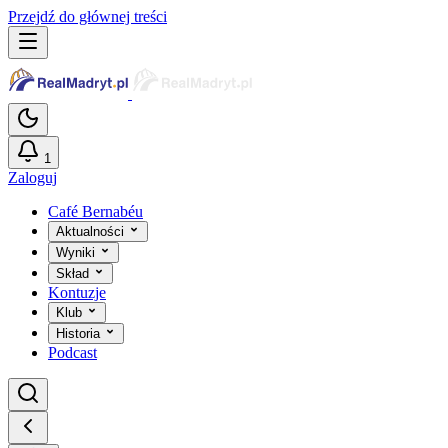
Przejdź do głównej treści
1
Zaloguj
Café Bernabéu
Aktualności
Wyniki
Skład
Kontuzje
Klub
Historia
Podcast