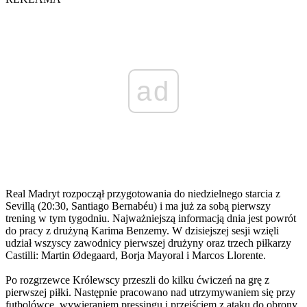
ad
Real Madryt rozpoczął przygotowania do niedzielnego starcia z
Sevillą (20:30, Santiago Bernabéu) i ma już za sobą pierwszy
trening w tym tygodniu. Najważniejszą informacją dnia jest powrót
do pracy z drużyną Karima Benzemy. W dzisiejszej sesji wzięli
udział wszyscy zawodnicy pierwszej drużyny oraz trzech piłkarzy
Castilli: Martin Ødegaard, Borja Mayoral i Marcos Llorente.
Po rozgrzewce Królewscy przeszli do kilku ćwiczeń na grę z
pierwszej piłki. Następnie pracowano nad utrzymywaniem się przy
futbolówce, wywieraniem pressingu i przejściem z ataku do obrony.