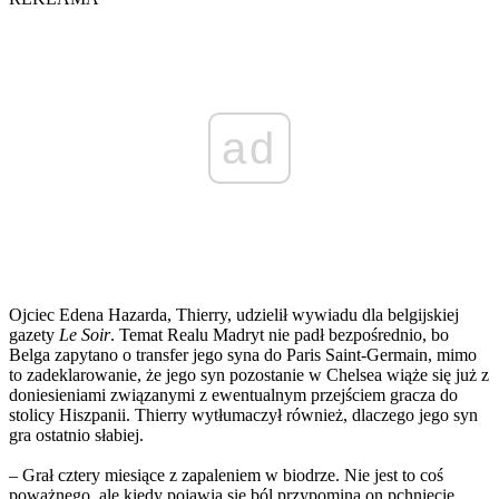
ad
Ojciec Edena Hazarda, Thierry, udzielił wywiadu dla belgijskiej
gazety
Le Soir
. Temat Realu Madryt nie padł bezpośrednio, bo
Belga zapytano o transfer jego syna do Paris Saint-Germain, mimo
to zadeklarowanie, że jego syn pozostanie w Chelsea wiąże się już z
doniesieniami związanymi z ewentualnym przejściem gracza do
stolicy Hiszpanii. Thierry wytłumaczył również, dlaczego jego syn
gra ostatnio słabiej.
– Grał cztery miesiące z zapaleniem w biodrze. Nie jest to coś
poważnego, ale kiedy pojawia się ból przypomina on pchnięcie