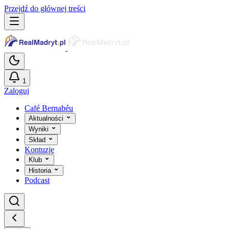
Przejdź do głównej treści
1
Zaloguj
Café Bernabéu
Aktualności
Wyniki
Skład
Kontuzje
Klub
Historia
Podcast