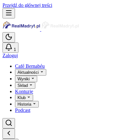
Przejdź do głównej treści
1
Zaloguj
Café Bernabéu
Aktualności
Wyniki
Skład
Kontuzje
Klub
Historia
Podcast