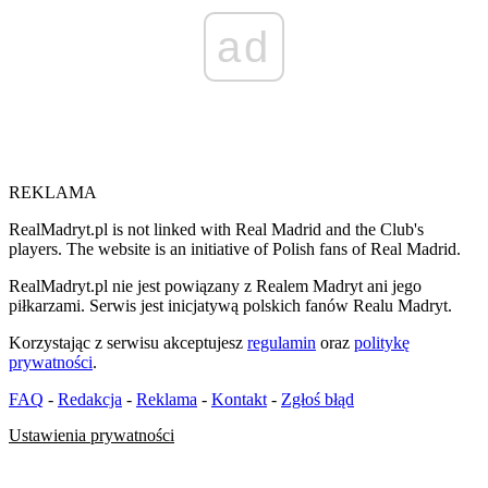
ad
REKLAMA
RealMadryt.pl is not linked with Real Madrid and the Club's
players. The website is an initiative of Polish fans of Real Madrid.
RealMadryt.pl nie jest powiązany z Realem Madryt ani jego
piłkarzami. Serwis jest inicjatywą polskich fanów Realu Madryt.
Korzystając z serwisu akceptujesz
regulamin
oraz
politykę
prywatności
.
FAQ
-
Redakcja
-
Reklama
-
Kontakt
-
Zgłoś błąd
Ustawienia prywatności