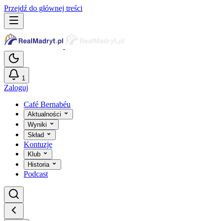
Przejdź do głównej treści
1
Zaloguj
Café Bernabéu
Aktualności
Wyniki
Skład
Kontuzje
Klub
Historia
Podcast