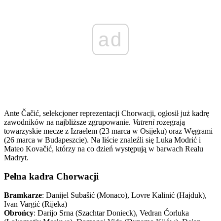
ad
Ante Čačić, selekcjoner reprezentacji Chorwacji, ogłosił już kadrę
zawodników na najbliższe zgrupowanie.
Vatreni
rozegrają
towarzyskie mecze z Izraelem (23 marca w Osijeku) oraz Węgrami
(26 marca w Budapeszcie). Na liście znaleźli się Luka Modrić i
Mateo Kovačić, którzy na co dzień występują w barwach Realu
Madryt.
Pełna kadra Chorwacji
Bramkarze
: Danijel Subašić (Monaco), Lovre Kalinić (Hajduk),
Ivan Vargić (Rijeka)
Obrońcy
: Darijo Srna (Szachtar Donieck), Vedran Ćorluka