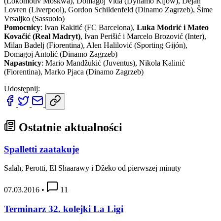
(Lokomotiv Moskwa), Domagoj Vida (Dynamo Kijów), Dejan
Lovren (Liverpool), Gordon Schildenfeld (Dinamo Zagrzeb), Šime
Vrsaljko (Sassuolo)
Pomocnicy
: Ivan Rakitić (FC Barcelona),
Luka Modrić i Mateo
Kovačić (Real Madryt)
, Ivan Perišić i Marcelo Brozović (Inter),
Milan Badelj (Fiorentina), Alen Halilović (Sporting Gijón),
Domagoj Antolić (Dinamo Zagrzeb)
Napastnicy
: Mario Mandžukić (Juventus), Nikola Kalinić
(Fiorentina), Marko Pjaca (Dinamo Zagrzeb)
Udostępnij:
Ostatnie aktualności
Spalletti zaatakuje
Salah, Perotti, El Shaarawy i Džeko od pierwszej minuty
07.03.2016
•
11
Terminarz 32. kolejki La Ligi