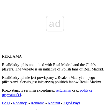
ad
REKLAMA
RealMadryt.pl is not linked with Real Madrid and the Club's
players. The website is an initiative of Polish fans of Real Madrid.
RealMadryt.pl nie jest powiązany z Realem Madryt ani jego
piłkarzami. Serwis jest inicjatywą polskich fanów Realu Madryt.
Korzystając z serwisu akceptujesz
regulamin
oraz
politykę
prywatności
.
FAQ
-
Redakcja
-
Reklama
-
Kontakt
-
Zgłoś błąd