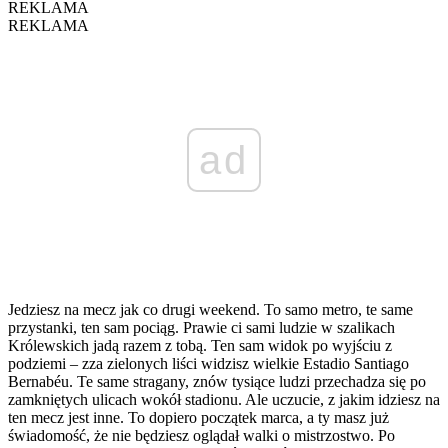
REKLAMA
REKLAMA
ad
Jedziesz na mecz jak co drugi weekend. To samo metro, te same
przystanki, ten sam pociąg. Prawie ci sami ludzie w szalikach
Królewskich jadą razem z tobą. Ten sam widok po wyjściu z
podziemi – zza zielonych liści widzisz wielkie Estadio Santiago
Bernabéu. Te same stragany, znów tysiące ludzi przechadza się po
zamkniętych ulicach wokół stadionu. Ale uczucie, z jakim idziesz na
ten mecz jest inne. To dopiero początek marca, a ty masz już
świadomość, że nie będziesz oglądał walki o mistrzostwo. Po