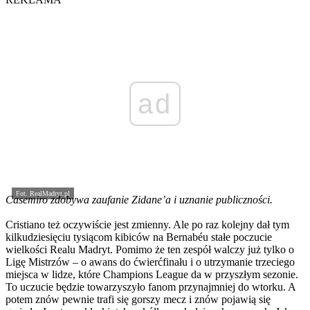
ad
Fot. RealMadryt.pl
Casemiro zdobywa zaufanie Zidane’a i uznanie publiczności.
Cristiano też oczywiście jest zmienny. Ale po raz kolejny dał tym
kilkudziesięciu tysiącom kibiców na Bernabéu stałe poczucie
wielkości Realu Madryt. Pomimo że ten zespół walczy już tylko o
Ligę Mistrzów – o awans do ćwierćfinału i o utrzymanie trzeciego
miejsca w lidze, które Champions League da w przyszłym sezonie.
To uczucie będzie towarzyszyło fanom przynajmniej do wtorku. A
potem znów pewnie trafi się gorszy mecz i znów pojawią się