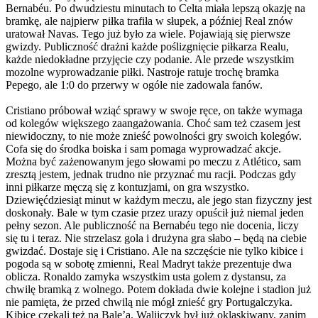
Bernabéu. Po dwudziestu minutach to Celta miała lepszą okazję na
bramkę, ale najpierw piłka trafiła w słupek, a później Real znów
uratował Navas. Tego już było za wiele. Pojawiają się pierwsze
gwizdy. Publiczność drażni każde poślizgnięcie piłkarza Realu,
każde niedokładne przyjęcie czy podanie. Ale przede wszystkim
mozolne wyprowadzanie piłki. Nastroje ratuje trochę bramka
Pepego, ale 1:0 do przerwy w ogóle nie zadowala fanów.
Cristiano próbował wziąć sprawy w swoje ręce, on także wymaga
od kolegów większego zaangażowania. Choć sam też czasem jest
niewidoczny, to nie może znieść powolności gry swoich kolegów.
Cofa się do środka boiska i sam pomaga wyprowadzać akcje.
Można być zażenowanym jego słowami po meczu z Atlético, sam
zresztą jestem, jednak trudno nie przyznać mu racji. Podczas gdy
inni piłkarze męczą się z kontuzjami, on gra wszystko.
Dziewięćdziesiąt minut w każdym meczu, ale jego stan fizyczny jest
doskonały. Bale w tym czasie przez urazy opuścił już niemal jeden
pełny sezon. Ale publiczność na Bernabéu tego nie docenia, liczy
się tu i teraz. Nie strzelasz gola i drużyna gra słabo – będą na ciebie
gwizdać. Dostaje się i Cristiano. Ale na szczęście nie tylko kibice i
pogoda są w sobotę zmienni, Real Madryt także prezentuje dwa
oblicza. Ronaldo zamyka wszystkim usta golem z dystansu, za
chwilę bramką z wolnego. Potem dokłada dwie kolejne i stadion już
nie pamięta, że przed chwilą nie mógł znieść gry Portugalczyka.
Kibice czekali też na Bale’a. Walijczyk był już oklaskiwany, zanim