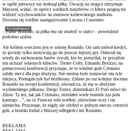
w ogóle pierwszy raz dotknął piłkę. Owację na stojąco otrzymuje
Mayoral, widać, że oprócz wielkich transferów ci kibice pragną też
widzieć wychowanków na murawie królewskiego stadionu.
Docenia się wielkie zaangażowanie Lucasa i Casemiro.
Fot. RealMadryt.pl
– Panie Ronaldo, ta piłka ma się znaleźć w siatce – powiedział
podobno sędzia.
Ale królem wieczoru jest w sobotę Ronaldo. On sam mówił kiedyś,
że gwizdy tylko motywują go do jeszcze lepszej gry. Odnosił się
wtedy do zachowania fanów rywali, kto by pomyślał, że przyjdzie
mu uciszać własnych kibiców. Trener Celty, Eduardo Berizzo, na
pomeczowej konferencji przyznaje, że to właśnie gole Cristiano
zabiły mecz dla jego drużyny. Nie można było zostawiać mu tyle
miejsca, Portugalczyk był bezlitosny. Zidane po raz kolejny docenia
Ronaldo na swojej konferencji, oświadcza, że ma w drużynie
wyśmienitego piłkarza. Diego Torres, dziennikarz
El País
mówi do
Zizou
: Ty też, tak jak Cristiano, strzelałeś wiele bramek zza pola
karnego…”, na co Francuz robi wielkie, zdziwione oczy i się
uśmiecha. Przyznaje, że nigdy nie zdobył w jednym meczu czterech
goli, a bramki trafiał z bliższej odległości niż Ronaldo.
REKLAMA
REKLAMA