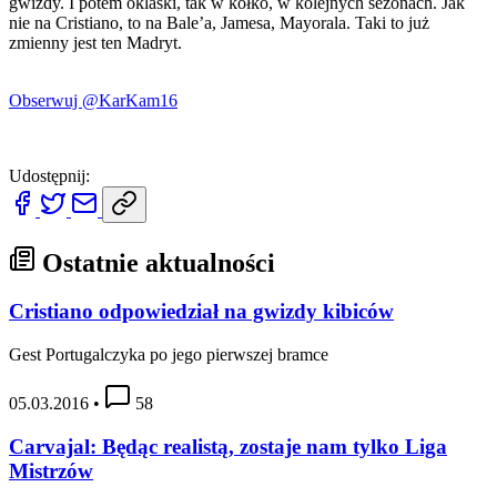
gwizdy. I potem oklaski, tak w kółko, w kolejnych sezonach. Jak
nie na Cristiano, to na Bale’a, Jamesa, Mayorala. Taki to już
zmienny jest ten Madryt.
Obserwuj @KarKam16
Udostępnij:
Ostatnie aktualności
Cristiano odpowiedział na gwizdy kibiców
Gest Portugalczyka po jego pierwszej bramce
05.03.2016
•
58
Carvajal: Będąc realistą, zostaje nam tylko Liga
Mistrzów