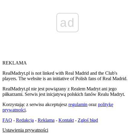
ad
REKLAMA
RealMadryt.pl is not linked with Real Madrid and the Club's
players. The website is an initiative of Polish fans of Real Madrid.
RealMadryt.pl nie jest powiązany z Realem Madryt ani jego
piłkarzami. Serwis jest inicjatywą polskich fanów Realu Madryt.
Korzystając z serwisu akceptujesz
regulamin
oraz
politykę
prywatności
.
FAQ
-
Redakcja
-
Reklama
-
Kontakt
-
Zgłoś błąd
Ustawienia prywatności