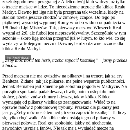
zeszłotygodniowej przegranej z Atlético twój klub walczy już tylko
o trzecie miejsce w lidze. To niecodzienne uczucie dla kibica Realu
Madryt. Dawno już liga nie była przegrana tak wcześnie, kiedy na
stadion trzeba jeszcze chodzić w zimowej czapce. Do tego po
piątkowej wysokiej wygranej Romy wróciło widmo odpadnięcia w
1/8 finału Ligi Mistrzów. Tak, pierwszy mecz we Włoszech Real
wygrał aż 2:0, ale futbol jest nieprzewidywalny. Szczególnie w tym
sezonie – skoro ligę można przegrać już w lutym, to kto wie, co się
wydarzy w kolejnym meczu? Dziwne, bardzo dziwne uczucie dla
kibica Realu Madryt.
Fot. RealMadryt.pl
„Żeby móc nosić ten herb, trzeba zapocić koszulkę” – jasny przekaz
kibiców.
Przed meczem nie ma gwizdów na piłkarzy i na trenera jak za ery
Beníteza. Zidane, tak jak piłkarze, ma pełne wsparcie publiczności.
Jednak Bernabéu jest zmienne jak sobotnia pogoda w Madrycie. Na
początku spotkania padał deszcz, chwilę potem oślepiało mnie
słońce, później znów chmury i deszcz, tak w kółko. Kibice
wymagają od piłkarzy wielkiego zaangażowania. Widać to na
oprawie fanów z południowej trybuny. Przekaz dla piłkarzy jest
jasny: „Żeby móc nosić ten herb, trzeba zapocić koszulkę”. Tu liczy
się tylko chęć walki. Ale kibice nie dostają tego od piłkarzy w
pierwszej połowie. Real gra spokojnie, jakby od niechcenia,
zawodnicy usypiają fanów. Nie tak mają wyglądać mecze na