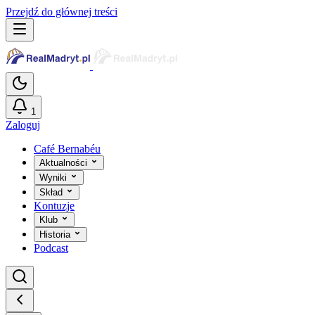
Przejdź do głównej treści
1
Zaloguj
Café Bernabéu
Aktualności
Wyniki
Skład
Kontuzje
Klub
Historia
Podcast