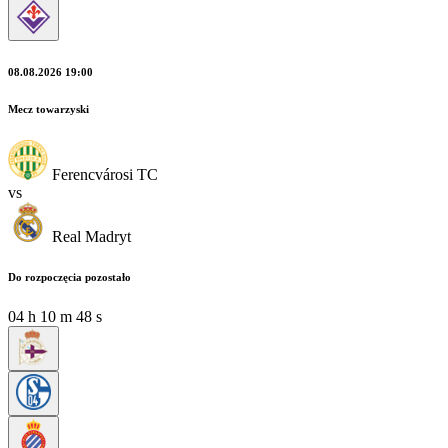
08.08.2026 19:00
Mecz towarzyski
Ferencvárosi TC
vs
Real Madryt
Do rozpoczęcia pozostało
04
h
10
m
48
s