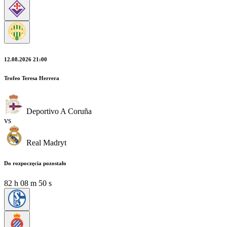
12.08.2026 21:00
Trofeo Teresa Herrera
Deportivo A Coruña
vs
Real Madryt
Do rozpoczęcia pozostało
82
h
08
m
50
s