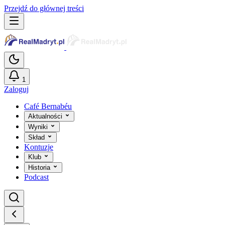
Przejdź do głównej treści
1
Zaloguj
Café Bernabéu
Aktualności
Wyniki
Skład
Kontuzje
Klub
Historia
Podcast