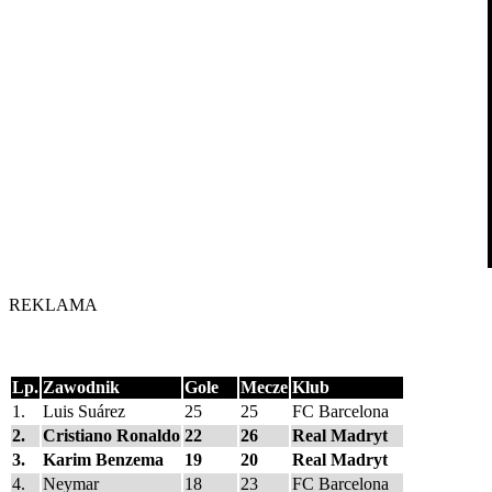
REKLAMA
Lp.
Zawodnik
Gole
Mecze
Klub
1.
Luis Suárez
25
25
FC Barcelona
2.
Cristiano Ronaldo
22
26
Real Madryt
3.
Karim Benzema
19
20
Real Madryt
4.
Neymar
18
23
FC Barcelona