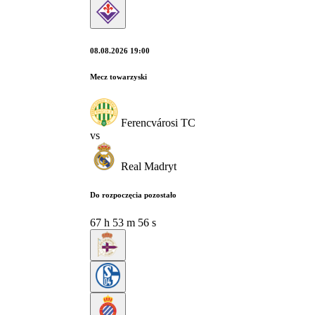
08.08.2026 19:00
Mecz towarzyski
Ferencvárosi TC
vs
Real Madryt
Do rozpoczęcia pozostało
67
h
53
m
55
s