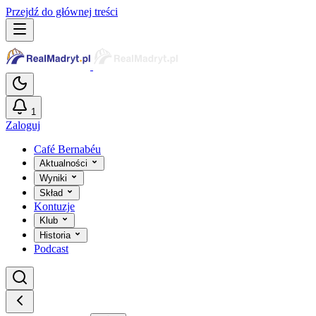
Przejdź do głównej treści
1
Zaloguj
Café Bernabéu
Aktualności
Wyniki
Skład
Kontuzje
Klub
Historia
Podcast