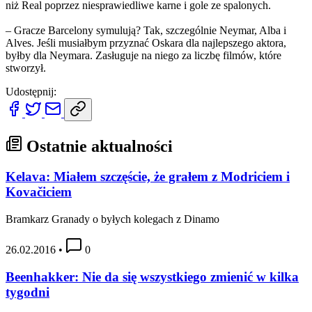
niż Real poprzez niesprawiedliwe karne i gole ze spalonych.
– Gracze Barcelony symulują? Tak, szczególnie Neymar, Alba i
Alves. Jeśli musiałbym przyznać Oskara dla najlepszego aktora,
byłby dla Neymara. Zasługuje na niego za liczbę filmów, które
stworzył.
Udostępnij:
Ostatnie aktualności
Kelava: Miałem szczęście, że grałem z Modriciem i
Kovačiciem
Bramkarz Granady o byłych kolegach z Dinamo
26.02.2016
•
0
Beenhakker: Nie da się wszystkiego zmienić w kilka
tygodni