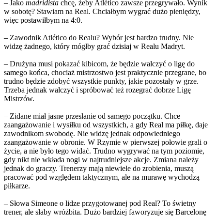
– Jako
madridista
chcę, żeby Atlético zawsze przegrywało. Wynik
w sobotę? Stawiam na Real. Chciałbym wygrać dużo pieniędzy,
więc postawiłbym na 4:0.
– Zawodnik Atlético do Realu? Wybór jest bardzo trudny. Nie
widzę żadnego, który mógłby grać dzisiaj w Realu Madryt.
– Drużyna musi pokazać kibicom, że będzie walczyć o ligę do
samego końca, chociaż mistrzostwo jest praktycznie przegrane, bo
trudno będzie zdobyć wszystkie punkty, jakie pozostały w grze.
Trzeba jednak walczyć i spróbować też rozegrać dobrze Ligę
Mistrzów.
– Zidane miał jasne przesłanie od samego początku. Chce
zaangażowanie i wysiłku od wszystkich, a gdy Real ma piłkę, daje
zawodnikom swobodę. Nie widzę jednak odpowiedniego
zaangażowanie w obronie. W Rzymie w pierwszej połowie grali o
życie, a nie było tego widać. Trudno wygrywać na tym poziomie,
gdy nikt nie wkłada nogi w najtrudniejsze akcje. Zmiana należy
jednak do graczy. Trenerzy mają niewiele do zrobienia, muszą
pracować pod względem taktycznym, ale na murawę wychodzą
piłkarze.
– Słowa Simeone o lidze przygotowanej pod Real? To świetny
trener, ale słaby wróżbita. Dużo bardziej faworyzuje się Barcelonę