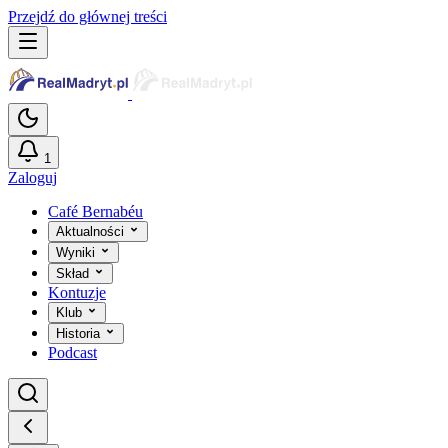
Przejdź do głównej treści
1
Zaloguj
Café Bernabéu
Aktualności
Wyniki
Skład
Kontuzje
Klub
Historia
Podcast