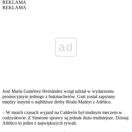
REKLAMA
REKLAMA
ad
José María Gutiérrez Hernández wziął udział w wydarzeniu
promocyjnym jednego z bukmacherów. Guti został zapytany
między innymi o najbliższe derby Realu Madryt z Atlético.
– W moich czasach wyjazd na Calderón był trudnym meczem w
cudzysłowie. Z Simeone sprawy są jednak dużo trudniejsze. Dzisiaj
Atlético to jeden z największych rywali.