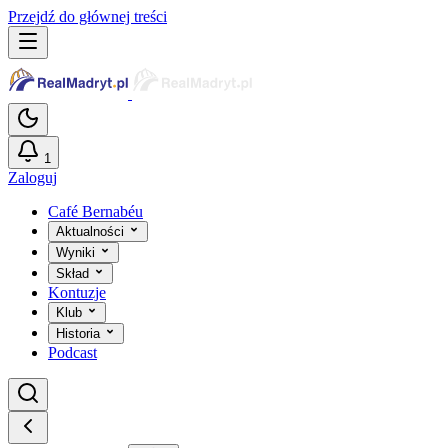
Przejdź do głównej treści
1
Zaloguj
Café Bernabéu
Aktualności
Wyniki
Skład
Kontuzje
Klub
Historia
Podcast