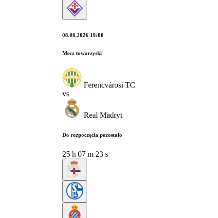
08.08.2026 19:00
Mecz towarzyski
Ferencvárosi TC
vs
Real Madryt
Do rozpoczęcia pozostało
25
h
07
m
23
s