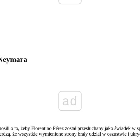
. Neymara
ad
sili o to, żeby Florentino Pérez został przesłuchany jako świadek w 
rdzą, że wszystkie wymienione strony brały udział w oszustwie i ukryci