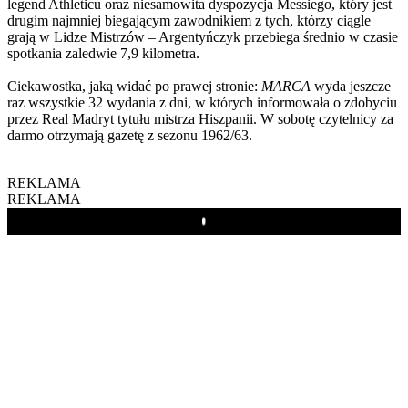
legend Athleticu oraz niesamowita dyspozycja Messiego, który jest
drugim najmniej biegającym zawodnikiem z tych, którzy ciągle
grają w Lidze Mistrzów – Argentyńczyk przebiega średnio w czasie
spotkania zaledwie 7,9 kilometra.
Ciekawostka, jaką widać po prawej stronie:
MARCA
wyda jeszcze
raz wszystkie 32 wydania z dni, w których informowała o zdobyciu
przez Real Madryt tytułu mistrza Hiszpanii. W sobotę czytelnicy za
darmo otrzymają gazetę z sezonu 1962/63.
REKLAMA
REKLAMA
Play