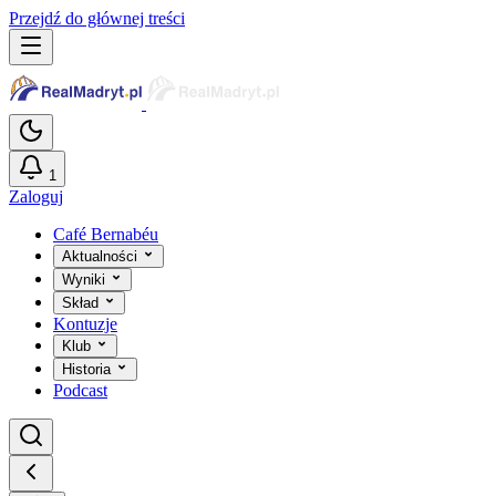
Przejdź do głównej treści
1
Zaloguj
Café Bernabéu
Aktualności
Wyniki
Skład
Kontuzje
Klub
Historia
Podcast