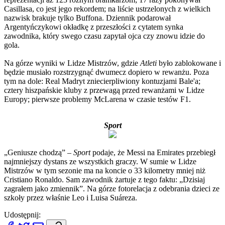
Casillasa, co jest jego rekordem; na liście ustrzelonych z wielkich
nazwisk brakuje tylko Buffona. Dziennik podarował
Argentyńczykowi okładkę z przeszłości z cytatem synka
zawodnika, który swego czasu zapytał ojca czy znowu idzie do
gola.
Na górze wyniki w Lidze Mistrzów, gdzie
Atleti
było zablokowane i
będzie musiało rozstrzygnąć dwumecz dopiero w rewanżu. Poza
tym na dole: Real Madryt zniecierpliwiony kontuzjami Bale'a;
cztery hiszpańskie kluby z przewagą przed rewanżami w Lidze
Europy; pierwsze problemy McLarena w czasie testów F1.
Sport
„Geniusze chodzą” –
Sport
podaje, że Messi na Emirates przebiegł
najmniejszy dystans ze wszystkich graczy. W sumie w Lidze
Mistrzów w tym sezonie ma na koncie o 33 kilometry mniej niż
Cristiano Ronaldo. Sam zawodnik żartuje z tego faktu: „Dzisiaj
zagrałem jako zmiennik”. Na górze fotorelacja z odebrania dzieci ze
szkoły przez właśnie Leo i Luisa Suáreza.
Udostępnij: