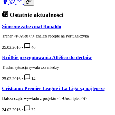
Ostatnie aktualności
Simeone zatrzymał Ronaldo
Trener <i>Atleti</i> znalazł receptę na Portugalczyka
25.02.2016
•
46
Krótkie przygotowania Atlético do derbów
Trudna sytuacja rywala zza miedzy
25.02.2016
•
14
Cristiano: Premier League i La Liga są najlepsze
Dalsza część wywiadu z projektu <i>Unscripted</i>
24.02.2016
•
32