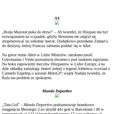
AS
„Borja Mayoral puka do drzwi” –
AS
twierdzi, że Hiszpan ma być
rozwiązaniem na wypadek, gdyby Benzema nie zdążył się
zregenerować na sobotnie starcie. Dodatkowo przesłanie Zidane'a
do drużyny, której Francuz zabrania poddać się w lidze.
Na górze remis
Atleti
w Lidze Mistrzów: nieskuteczność
Griezmanna i Vietto pozostawia dwumecz pod znakiem zapytania.
Na boku zapowiedzi meczów Hiszpanów w Lidze Europy, a na
dole okładkę zamykają: śmierć jednej z legend Athleticu; wywiad z
Carmelo Ezpeletą o sezonie
MotoGP
; wujek Nadala twierdzi, że
Rafa ma problem ze spokojem.
Mundo Deportivo
„Tata Gol” –
Mundo Deportivo
podsumowuje bramkowe
osiągnięcia Messiego: Leo strzelił 441 goli w Barcelonie i 49 w
reprezentacji aż 123 różnym bramkarzom; 17 razy pokonywał