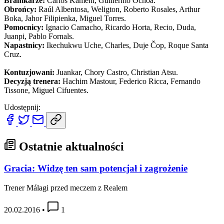
Bramkarze:
Carlos Kameni, Guillermo Ochoa.
Obrońcy:
Raúl Albentosa, Weligton, Roberto Rosales, Arthur
Boka, Jahor Filipienka, Miguel Torres.
Pomocnicy:
Ignacio Camacho, Ricardo Horta, Recio, Duda,
Juanpi, Pablo Fornals.
Napastnicy:
Ikechukwu Uche, Charles, Duje Čop, Roque Santa
Cruz.
Kontuzjowani:
Juankar, Chory Castro, Christian Atsu.
Decyzją trenera:
Hachim Mastour, Federico Ricca, Fernando
Tissone, Miguel Cifuentes.
Udostępnij:
Ostatnie aktualności
Gracia: Widzę ten sam potencjał i zagrożenie
Trener Málagi przed meczem z Realem
20.02.2016
•
1