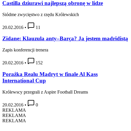
Castilla dziurawi najlepszą obronę w lidze
Siódme zwycięstwo z rzędu Królewskich
20.02.2016
•
11
Zidane: Klauzula anty–Barça? Ja jestem madridistą
Zapis konferencji trenera
20.02.2016
•
152
Porażka Realu Madryt w finale Al Kass
International Cup
Królewscy przegrali z Aspire Football Dreams
20.02.2016
•
0
REKLAMA
REKLAMA
REKLAMA