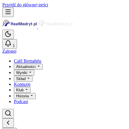
Przejdź do głównej treści
1
Zaloguj
Café Bernabéu
Aktualności
Wyniki
Skład
Kontuzje
Klub
Historia
Podcast