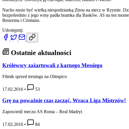
Nacho może być wielką niespodzianką
Zizou
na mecz w Rzymie. Dzien
bezpośrednio z jego winy padła bramka dla Basków.
AS
na ten momen
Benzema i Cristiano.
Udostępnij:
Ostatnie aktualności
Królewscy zażartowali z karnego Messiego
Filmik sprzed treningu na Olimpico
17.02.2016
•
53
Grę na poważnie czas zacząć. Wraca Liga Mistrzów!
Zapowiedź meczu AS Roma – Real Madryt
17.02.2016
•
84