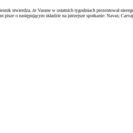
nik stwierdza, że Varane w ostatnich tygodniach prezentował nieregu
t pisze o następującym składzie na jutrzejsze spotkanie: Navas; Carva