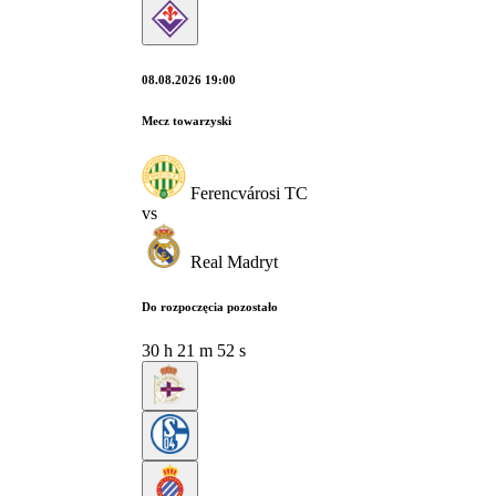
08.08.2026 19:00
Mecz towarzyski
Ferencvárosi TC
vs
Real Madryt
Do rozpoczęcia pozostało
30
h
21
m
51
s