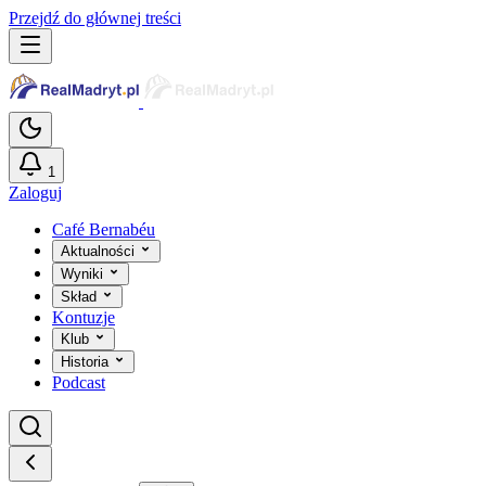
Przejdź do głównej treści
1
Zaloguj
Café Bernabéu
Aktualności
Wyniki
Skład
Kontuzje
Klub
Historia
Podcast