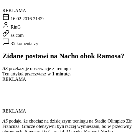
REKLAMA
16.02.2016 21:09
RinG
as.com
35 komentarzy
Zidane postawi na Nacho obok Ramosa?
AS
przekazuje obserwacje z treningu
Ten artykuł przeczytasz w
1 minutę.
REKLAMA
REKLAMA
AS
podaje, że chociaż na dzisiejszym treningu na Stadio Olimpico Zi
Francuza. Gracze ofensywni byli raczej wymieszani, bo w przeciwnyc
obronnych. Stworzyli ją Carvajal, Marcelo, Ramos i Nacho.