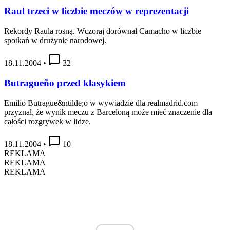
Raul trzeci w liczbie meczów w reprezentacji
Rekordy Raula rosną. Wczoraj dorównał Camacho w liczbie
spotkań w drużynie narodowej.
18.11.2004
•
32
Butragueño przed klasykiem
Emilio Butrague&ntilde;o w wywiadzie dla realmadrid.com
przyznał, że wynik meczu z Barceloną może mieć znaczenie dla
całości rozgrywek w lidze.
18.11.2004
•
10
REKLAMA
REKLAMA
REKLAMA