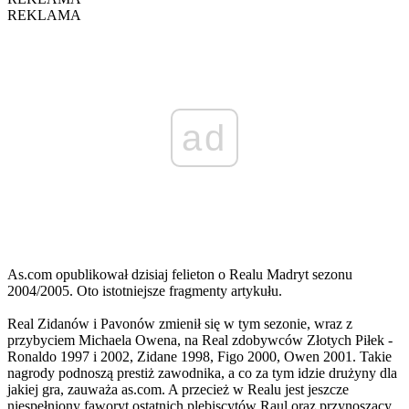
REKLAMA
ad
As.com opublikował dzisiaj felieton o Realu Madryt sezonu
2004/2005. Oto istotniejsze fragmenty artykułu.
Real Zidanów i Pavonów zmienił się w tym sezonie, wraz z
przybyciem Michaela Owena, na Real zdobywców Złotych Piłek -
Ronaldo 1997 i 2002, Zidane 1998, Figo 2000, Owen 2001. Takie
nagrody podnoszą prestiż zawodnika, a co za tym idzie drużyny dla
jakiej gra, zauważa as.com. A przecież w Realu jest jeszcze
niespełniony faworyt ostatnich plebiscytów Raul oraz przynoszący