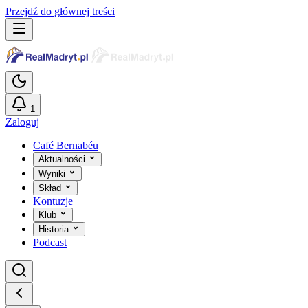
Przejdź do głównej treści
1
Zaloguj
Café Bernabéu
Aktualności
Wyniki
Skład
Kontuzje
Klub
Historia
Podcast