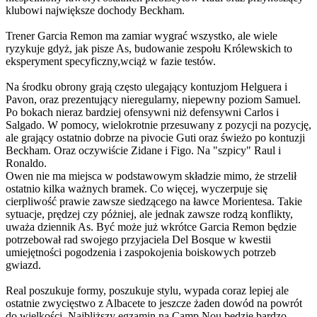
klubowi największe dochody Beckham.
Trener Garcia Remon ma zamiar wygrać wszystko, ale wiele
ryzykuje gdyż, jak pisze As, budowanie zespołu Królewskich to
eksperyment specyficzny,wciąż w fazie testów.
Na środku obrony grają często ulegający kontuzjom Helguera i
Pavon, oraz prezentujący nieregularny, niepewny poziom Samuel.
Po bokach nieraz bardziej ofensywni niż defensywni Carlos i
Salgado. W pomocy, wielokrotnie przesuwany z pozycji na pozycję,
ale grający ostatnio dobrze na pivocie Guti oraz świeżo po kontuzji
Beckham. Oraz oczywiście Zidane i Figo. Na "szpicy" Raul i
Ronaldo.
Owen nie ma miejsca w podstawowym składzie mimo, że strzelił
ostatnio kilka ważnych bramek. Co więcej, wyczerpuje się
cierpliwość prawie zawsze siedzącego na ławce Morientesa. Takie
sytuacje, prędzej czy póżniej, ale jednak zawsze rodzą konflikty,
uważa dziennik As. Być może już wkrótce Garcia Remon będzie
potrzebował rad swojego przyjaciela Del Bosque w kwestii
umiejętności pogodzenia i zaspokojenia boiskowych potrzeb
gwiazd.
Real poszukuje formy, poszukuje stylu, wypada coraz lepiej ale
ostatnie zwycięstwo z Albacete to jeszcze żaden dowód na powrót
do wielkości. Najbliższy egzamin na Camp Nou będzie bardzo